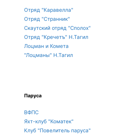
Отряд "Каравелла"
Отряд "Странник"
Скаутский отряд "Сполох"
Отряд "Кречетъ" Н.Тагил
Лоцман и Комета
"Лоцманы" Н.Тагил
Паруса
ВФПС
Яхт-клуб "Коматек"
Клуб "Повелитель паруса"