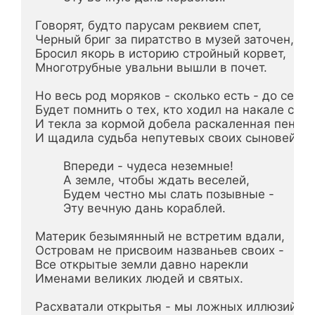
Говорят, будто парусам реквием спет,

Черный бриг за пиратство в музей заточен,

Бросил якорь в историю стройный корвет,

Многотрубные увальни вышли в почет.

Но весь род моряков - сколько есть - до седьм
Будет помнить о тех, кто ходил на накале страс
И текла за кормой добела раскаленная пена,

И щадила судьба непутевых своих сыновей.

        Впереди - чудеса неземные!

        А земле, чтобы ждать веселей,

        Будем честно мы слать позывные -

        Эту вечную дань кораблей.

Материк безымянный не встретим вдали,

Островам не присвоим названьев своих -

Все открытые земли давно нарекли

Именами великих людей и святых.

Расхватали открытья - мы ложных иллюзий не 