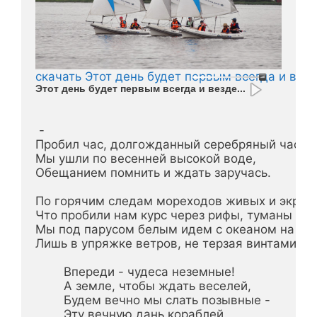
скачать Этот день будет первым всегда и везде
Этот день будет первым всегда и везде...
 -

Пробил час, долгожданный серебряный час:

Мы ушли по весенней высокой воде,

Обещанием помнить и ждать заручась.

По горячим следам мореходов живых и экранн
Что пробили нам курс через рифы, туманы и ль
Мы под парусом белым идем с океаном на рав
Лишь в упряжке ветров, не терзая винтами вод
        Впереди - чудеса неземные!

        А земле, чтобы ждать веселей,

        Будем вечно мы слать позывные -

        Эту вечную дань кораблей.