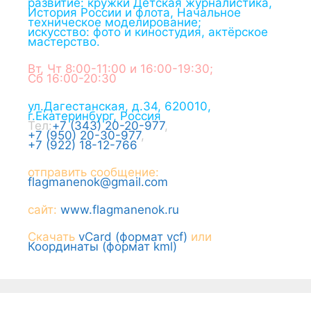
развитие: кружки Детская журналистика,
История России и флота, Начальное
техническое моделирование;
искусство: фото и киностудия, актёрское
мастерство.
Вт, Чт 8:00-11:00 и 16:00-19:30;
Сб 16:00-20:30
ул.Дагестанская, д.34
,
620010
,
г.
Екатеринбург
,
Россия
Тел:
+7 (343) 20-20-977
,
+7 (950) 20-30-977
,
+7 (922) 18-12-766
отправить сообщение:
flagmanenok@gmail.com
сайт:
www.flagmanenok.ru
Скачать
vCard (формат vcf)
или
Координаты (формат kml)