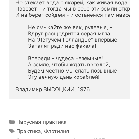
Но стекает вода с якорей, как живая вода.

Повезет - и тогда мы в себе эти земли откроем,
И на берег сойдем - и останемся там навсегда.
        Не смыкайте же век, рулевые, -

        Вдруг расщедрится серая мгла -

        На "Летучем Голландце" впервые

        Запалят ради нас факела!

        Впереди - чудеса неземные!

        А земле, чтобы ждать веселей,

        Будем честно мы слать позывные -

        Эту вечную дань кораблей!

Владимир ВЫСОЦКИЙ, 1976
Рубрики
Парусная практика
Метки
Практика
,
Флотилия