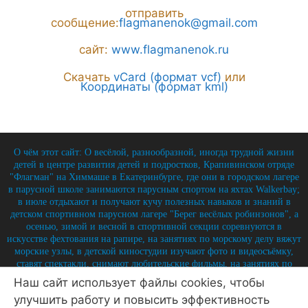
отправить
сообщение:
flagmanenok@gmail.com
сайт:
www.flagmanenok.ru
Скачать
vCard (формат vcf)
или
Координаты (формат kml)
О чём этот сайт: О весёлой, разнообразной, иногда трудной жизни
детей в центре развития детей и подростков, Крапивинском отряде
"Флагман" на Химмаше в Екатеринбурге, где они в городском лагере
в парусной школе занимаются парусным спортом на яхтах Walkerbay;
в июле отдыхают и получают кучу полезных навыков и знаний в
детском спортивном парусном лагере "Берег весёлых робинзонов", а
осенью, зимой и весной в спортивной секции соревнуются в
искусстве фехтования на рапире, на занятиях по морскому делу вяжут
морские узлы, в детской киностудии изучают фото и видеосъёмку,
ставят спектакли, снимают любительские фильмы, на занятиях по
истории углубляют свои знания по историю России и флота, и
Наш сайт использует файлы cookies, чтобы
круглый год на занятиях по детской журналистике практикуются в
улучшить работу и повысить эффективность
написании заметок, репортажей, интервью, выпуская стен-газету и