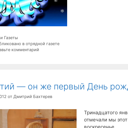
рики
и Газеты
ки
бликовано в отрядной газете
авьте комментарий
тий — он же первый День рож
2012
от
Дмитрий Бахтерев
Тринадцатого янв
отмечали мы этот
воскресенье.