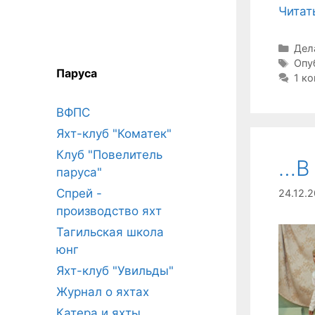
Читат
Руб
Дел
Мет
Опу
Паруса
1 к
ВФПС
Яхт-клуб "Коматек"
Клуб "Повелитель
…В 
паруса"
Спрей -
24.12.2
производство яхт
Тагильская школа
юнг
Яхт-клуб "Увильды"
Журнал о яхтах
Катера и яхты