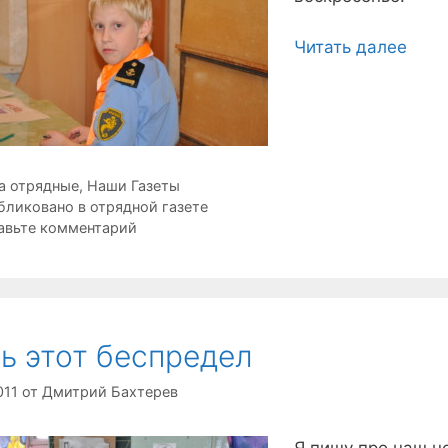
Читать далее
рики
а отрядные
,
Наши Газеты
ки
бликовано в отрядной газете
авьте комментарий
ь этот беспредел
011
от
Дмитрий Бахтерев