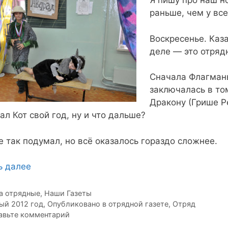
Я пишу про наш н
раньше, чем у все
Воскресенье. Каз
деле — это отрядн
Сначала Флагманы
заключалась в том
Дракону (Грише Ре
ал Кот свой год, ну и что дальше?
е так подумал, но всё оказалось гораздо сложнее.
ь далее
рики
а отрядные
,
Наши Газеты
ки
ый 2012 год
,
Опубликовано в отрядной газете
,
Отряд
авьте комментарий