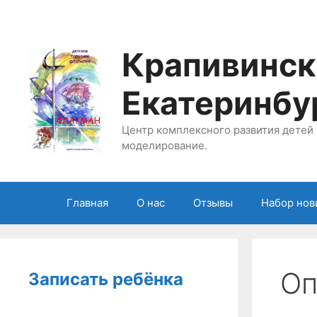
Перейти
к
содержимому
Крапивинск
Екатеринбу
Центр комплексного развития детей 
моделирование.
Главная
О нас
Отзывы
Набор нов
Оп
Записать ребёнка