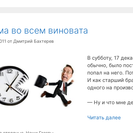
а во всем виновата
011
от
Дмитрий Бахтерев
В субботу, 17 дек
обычно, было пост
попал на него. П
И как старший бр
одного на произв
— Ну и что мне д
Читать далее
рики
а отрядные
,
Наши Газеты