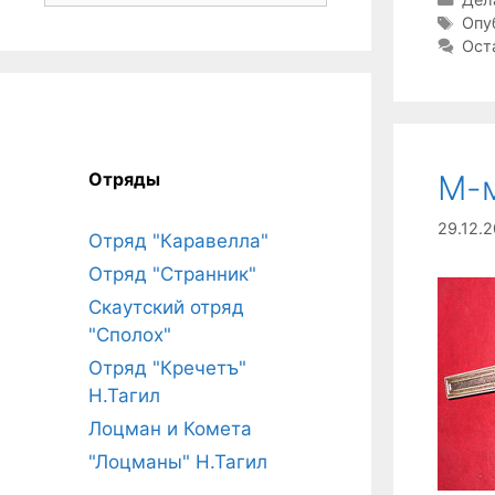
Мет
Опу
Ост
Отряды
М-
29.12.2
Отряд "Каравелла"
Отряд "Странник"
Скаутский отряд
"Сполох"
Отряд "Кречетъ"
Н.Тагил
Лоцман и Комета
"Лоцманы" Н.Тагил