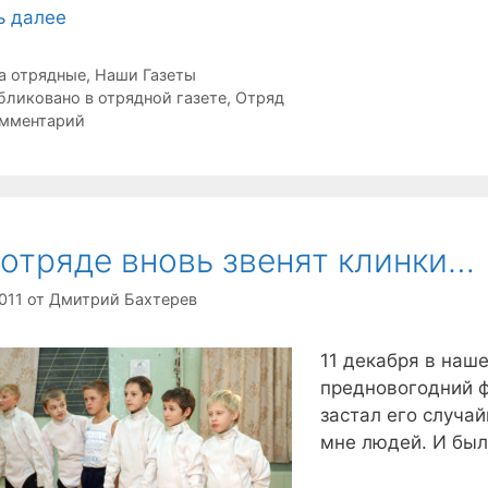
ь далее
рики
а отрядные
,
Наши Газеты
ки
бликовано в отрядной газете
,
Отряд
омментарий
отряде вновь звенят клинки…
011
от
Дмитрий Бахтерев
11 декабря в наш
предновогодний ф
застал его случай
мне людей. И был