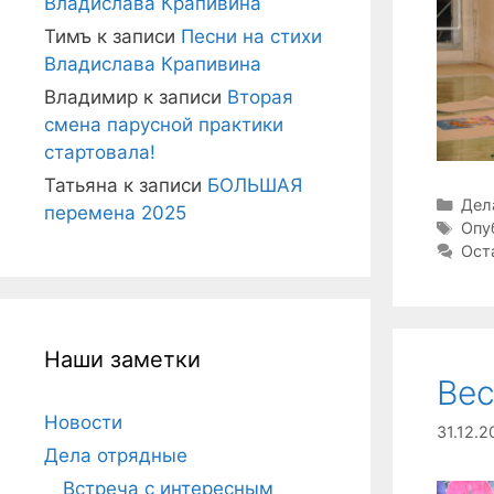
Владислава Крапивина
Тимъ
к записи
Песни на стихи
Владислава Крапивина
Владимир
к записи
Вторая
смена парусной практики
стартовала!
Татьяна
к записи
БОЛЬШАЯ
Руб
Дел
перемена 2025
Мет
Опу
Ост
Наши заметки
Вес
Новости
31.12.2
Дела отрядные
Встреча с интересным