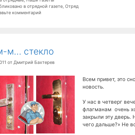
ки
бликовано в отрядной газете
,
Отряд
авьте комментарий
м-м… стекло
011
от
Дмитрий Бахтерев
Всем привет, это с
новость.
У нас в четверг веч
флагманам очень хот
закрыли эту дверь. 
чего дальше?» Не вс