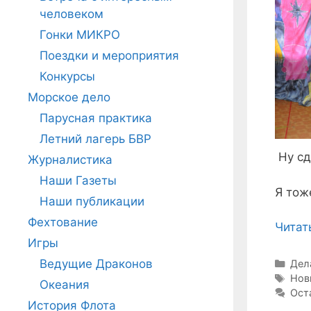
человеком
Гонки МИКРО
Поездки и мероприятия
Конкурсы
Морское дело
Парусная практика
Летний лагерь БВР
Ну сд
Журналистика
Наши Газеты
Я тож
Наши публикации
Фехтование
Читат
Игры
Ведущие Драконов
Руб
Дел
Мет
Нов
Океания
Ост
История Флота