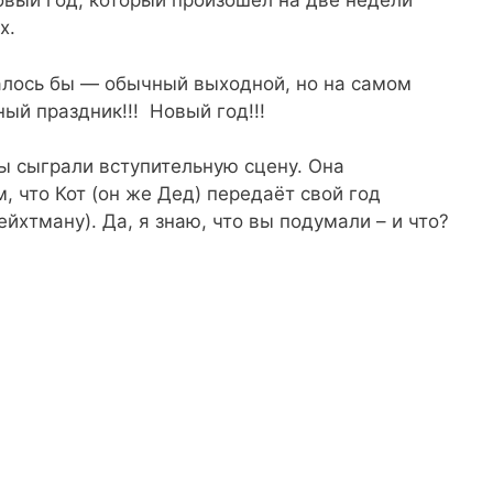
овый год, который произошёл на две недели
х.
алось бы — обычный выходной, но на самом
ый праздник!!! Новый год!!!
 сыграли вступительную сцену. Она
, что Кот (он же Дед) передаёт свой год
йхтману). Да, я знаю, что вы подумали – и что?