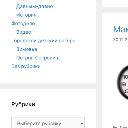
Давным-давно
История
Фотодело
Мам
Видео
30.12.2
Городской детский лагерь
Зимовье
Остров Сокровищ
Без рубрики
Рубрики
Рубрики
Руб
Дел