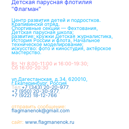
Детская парусная флотилия
"Флагман"
Центр развития детей и подростков.
Крапивинскй отряд.
Спортивные секции — Фехтования,
Детская парусная школа;
развитие: кружки Детская журналистика,
История России и флота, Начальное
техническое моделирование;
искусство: фото и киностудия, актёрское
мастерство.
Вт, Чт 8:00-11:00 и 16:00-19:30;
Сб 16:00-20:30
ул.Дагестанская, д.34
,
620010
,
г.
Екатеринбург
,
Россия
Тел:
+7 (343) 20-20-977
,
+7 (950) 20-30-977
,
+7 (922) 18-12-766
отправить сообщение:
flagmanenok@gmail.com
сайт:
www.flagmanenok.ru