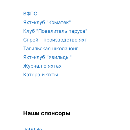
ВФПС
Яхт-клуб "Коматек"
Клуб "Повелитель паруса"
Спрей - производство яхт
Тагильская школа юнг
Яхт-клуб "Увильды"
Журнал о яхтах
Катера и яхты
Наши спонсоры
JetStyle