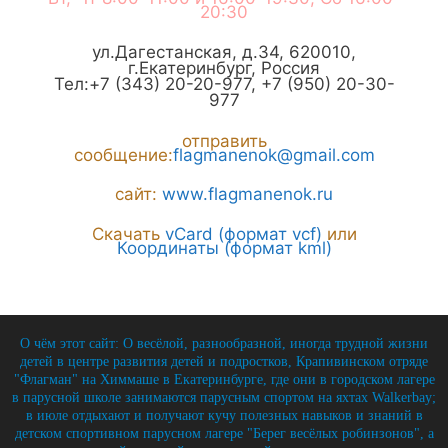
20:30
ул.Дагестанская, д.34
,
620010
,
г.
Екатеринбург
,
Россия
Тел:
+7 (343) 20-20-977
,
+7 (950) 20-30-
977
отправить
сообщение:
flagmanenok@gmail.com
сайт:
www.flagmanenok.ru
Скачать
vCard (формат vcf)
или
Координаты (формат kml)
О чём этот сайт: О весёлой, разнообразной, иногда трудной жизни
детей в центре развития детей и подростков, Крапивинском отряде
"Флагман" на Химмаше в Екатеринбурге, где они в городском лагере
в парусной школе занимаются парусным спортом на яхтах Walkerbay;
в июле отдыхают и получают кучу полезных навыков и знаний в
детском спортивном парусном лагере "Берег весёлых робинзонов", а