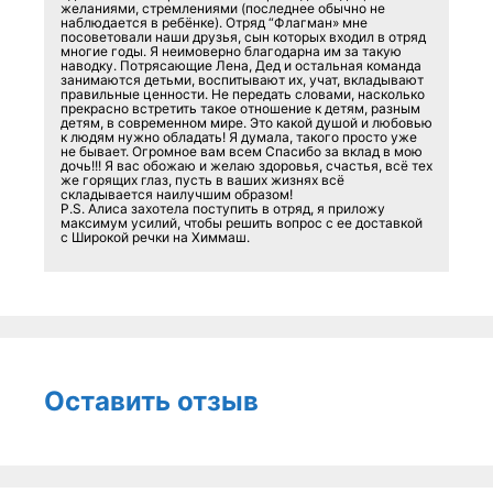
желаниями, стремлениями (последнее обычно не
наблюдается в ребёнке). Отряд “Флагман» мне
посоветовали наши друзья, сын которых входил в отряд
многие годы. Я неимоверно благодарна им за такую
наводку. Потрясающие Лена, Дед и остальная команда
занимаются детьми, воспитывают их, учат, вкладывают
правильные ценности. Не передать словами, насколько
прекрасно встретить такое отношение к детям, разным
детям, в современном мире. Это какой душой и любовью
к людям нужно обладать! Я думала, такого просто уже
не бывает. Огромное вам всем Спасибо за вклад в мою
дочь!!! Я вас обожаю и желаю здоровья, счастья, всё тех
же горящих глаз, пусть в ваших жизнях всё
складывается наилучшим образом!
P.S. Алиса захотела поступить в отряд, я приложу
максимум усилий, чтобы решить вопрос с ее доставкой
с Широкой речки на Химмаш.
Оставить отзыв