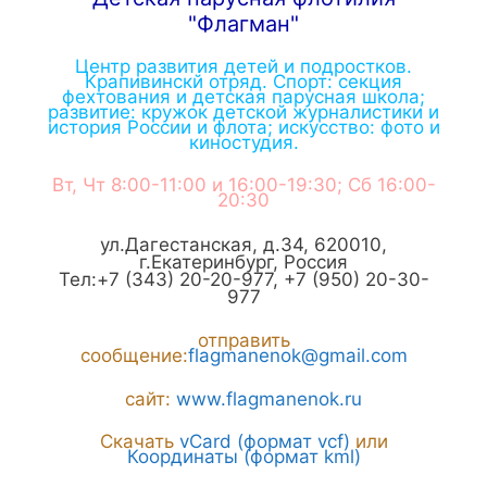
"Флагман"
Центр развития детей и подростков.
Крапивинскй отряд. Спорт: секция
фехтования и детская парусная школа;
развитие: кружок детской журналистики и
история России и флота; искусство: фото и
киностудия.
Вт, Чт 8:00-11:00 и 16:00-19:30; Сб 16:00-
20:30
ул.Дагестанская, д.34
,
620010
,
г.
Екатеринбург
,
Россия
Тел:
+7 (343) 20-20-977
,
+7 (950) 20-30-
977
отправить
сообщение:
flagmanenok@gmail.com
сайт:
www.flagmanenok.ru
Скачать
vCard (формат vcf)
или
Координаты (формат kml)