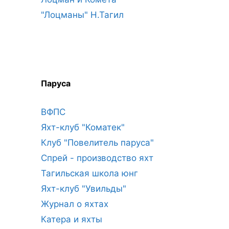
"Лоцманы" Н.Тагил
Паруса
ВФПС
Яхт-клуб "Коматек"
Клуб "Повелитель паруса"
Спрей - производство яхт
Тагильская школа юнг
Яхт-клуб "Увильды"
Журнал о яхтах
Катера и яхты