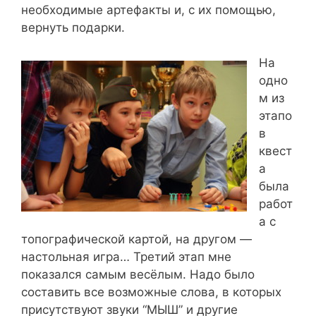
необходимые артефакты и, с их помощью,
вернуть подарки.
На
одно
м из
этапо
в
квест
а
была
работ
а с
топографической картой, на другом —
настольная игра… Третий этап мне
показался самым весёлым. Надо было
составить все возможные слова, в которых
присутствуют звуки “МЫШ” и другие