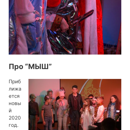
Про “МЫШ”
Приб
лижа
ется
новы
й
2020
год.