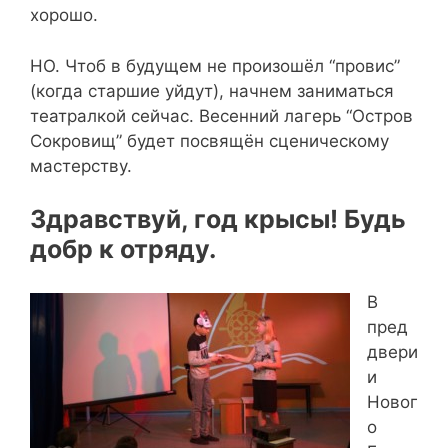
хорошо.
НО. Чтоб в будущем не произошёл “провис”
(когда старшие уйдут), начнем заниматься
театралкой сейчас. Весенний лагерь “Остров
Сокровищ” будет посвящён сценическому
мастерству.
Здравствуй, год крысы! Будь
добр к отряду.
В
пред
двери
и
Новог
о