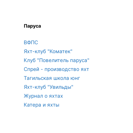
Паруса
ВФПС
Яхт-клуб "Коматек"
Клуб "Повелитель паруса"
Спрей - производство яхт
Тагильская школа юнг
Яхт-клуб "Увильды"
Журнал о яхтах
Катера и яхты