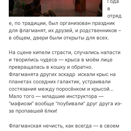
Года
в
отряд
е, по традиции, был организован праздник
для флагманят, их друзей, и родственников –
в общем, двери были открыты для всех.
На сцене кипели страсти, случались напасти
и творились чудеса — крыса в моём лице
превращалась в кошку и обратно.
Флагманята других эскадр искали крыс на
планетах соседних галактик, устраивали
состязания между поросёнком и крысой…
Мало того — младшие инструктора —
“мафиози” вообще “поубивали” друг друга из-
за пропавшей ёлки!
Флагманская нечисть, как всегда — в своем