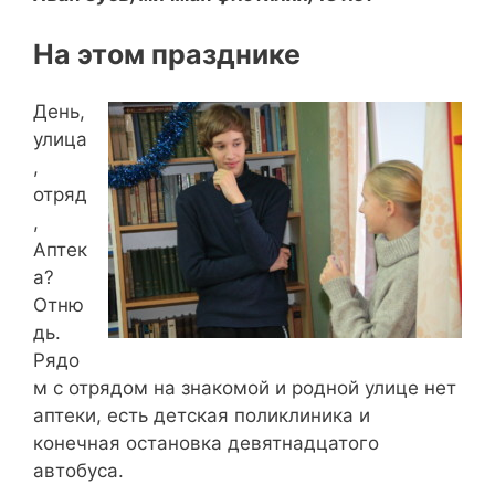
На этом празднике
День,
улица
,
отряд
,
Аптек
а?
Отню
дь.
Рядо
м с отрядом на знакомой и родной улице нет
аптеки, есть детская поликлиника и
конечная остановка девятнадцатого
автобуса.