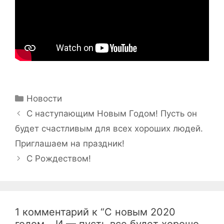
Рубрики
Новости
Навигация
С наступающим Новым Годом! Пусть он
записи
будет счастливым для всех хороших людей.
Приглашаем на праздник!
С Рождеством!
1 комментарий к “С новым 2020
годом… И — пусть все будет хорошо.