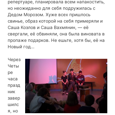
репертуаре, планировала всем напакостить,
но неожиданно для себя подружилась с
Дедом Морозом. Хуже всех пришлось
свинье, образ которой на себя примеряли и
Саша Козлов и Саша Вахмянин, — её
свергали, её обвиняли, она была виновата в
пропаже подарков. Не ешьте, хотя бы, её на
Новый год…
Через
Четы
ре
часа
празд
ник
завер
шилс
я, но