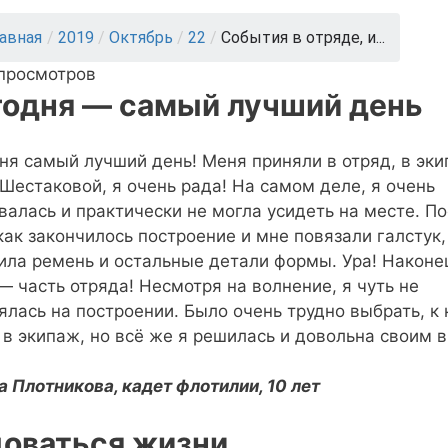
лавная
/
2019
/
Октябрь
/
22
/
События в отряде, и...
 просмотров
годня — самый лучший день
ня самый лучший день! Меня приняли в отряд, в эк
Шестаковой, я очень рада! На самом деле, я очень
валась и практически не могла усидеть на месте. П
 как закончилось построение и мне повязали галстук,
ила ремень и остальные детали формы. Ура! Наконе
— часть отряда! Несмотря на волнение, я чуть не
ялась на построении. Было очень трудно выбрать, к 
 в экипаж, но всё же я решилась и довольна своим 
 Плотникова, кадет флотилии, 10 лет
доваться жизни