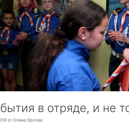
бытия в отряде, и не т
2019
от
Елена Орлова