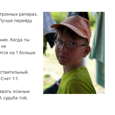
тронных рапирах.
 Лучше перейду
ния. Когда ты
 не
ится на 1 больше
ствительный.
Счет 1:1.
давать ложные
А судьба той,