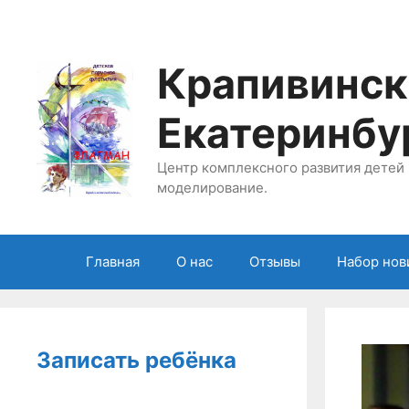
Перейти
к
содержимому
Крапивинск
Екатеринбу
Центр комплексного развития детей 
моделирование.
Главная
О нас
Отзывы
Набор нов
Записать ребёнка