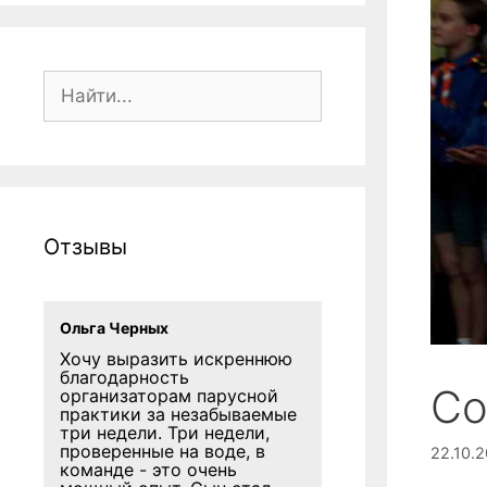
Поиск:
Отзывы
Ольга Черных
Хочу выразить искреннюю
благодарность
Со
организаторам парусной
практики за незабываемые
три недели. Три недели,
проверенные на воде, в
22.10.
команде - это очень