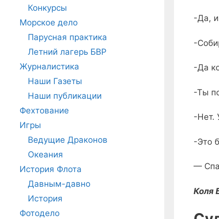
Конкурсы
-Да, 
Морское дело
Парусная практика
-Соби
Летний лагерь БВР
Журналистика
-Да к
Наши Газеты
-Ты п
Наши публикации
Фехтование
-Нет.
Игры
Ведущие Драконов
-Это 
Океания
— Спа
История Флота
Давным-давно
Коля 
История
Фотодело
Су