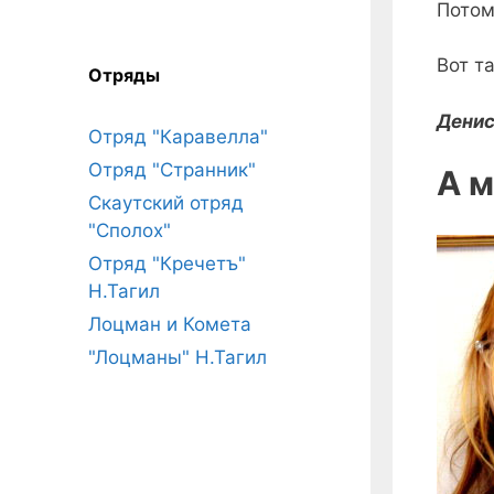
Потом
Вот т
Отряды
Денис
Отряд "Каравелла"
Отряд "Странник"
А м
Скаутский отряд
"Сполох"
Отряд "Кречетъ"
Н.Тагил
Лоцман и Комета
"Лоцманы" Н.Тагил