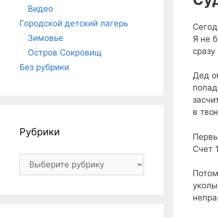
Видео
Городской детский лагерь
Сегод
Зимовье
Я не 
сразу
Остров Сокровищ
Без рубрики
Дед о
попад
засчи
в тво
Рубрики
Первы
Счет 
Рубрики
Потом
уколы
непра