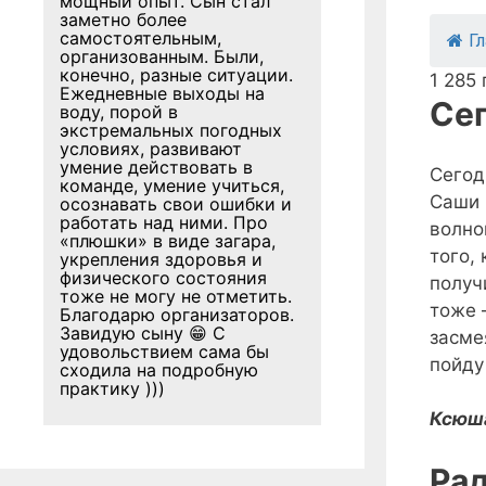
мощный опыт. Сын стал
заметно более
самостоятельным,
Г
организованным. Были,
конечно, разные ситуации.
1 285
Ежедневные выходы на
Се
воду, порой в
экстремальных погодных
условиях, развивают
умение действовать в
Сегод
команде, умение учиться,
Саши 
осознавать свои ошибки и
работать над ними. Про
волно
«плюшки» в виде загара,
того,
укрепления здоровья и
физического состояния
получ
тоже не могу не отметить.
тоже 
Благодарю организаторов.
Завидую сыну 😁 С
засме
удовольствием сама бы
пойду
сходила на подробную
практику )))
Ксюша
Ра