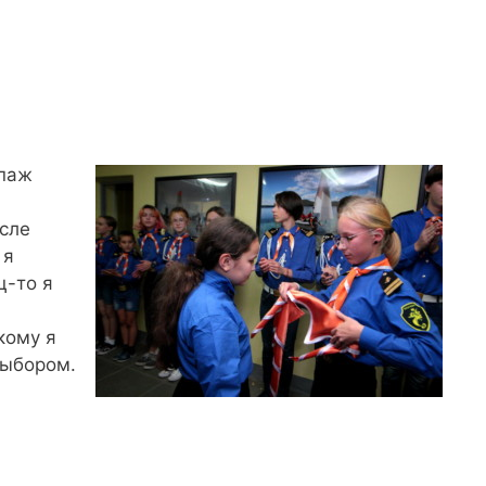
ипаж
осле
 я
ц-то я
кому я
выбором.