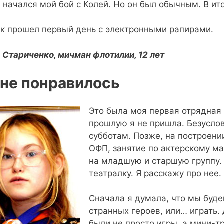
 начался мой бой с Колей. Но он был обычным. В ито
ак прошел первый день с электронными рапирами.
 Стариченко, мичман флотилии, 12 лет
не понравилось
Это была моя первая отрядная с
прошлую я не пришла. Безуслов
субботам. Позже, на построении
ОФП, занятие по актерскому мас
на младшую и старшую группу.
театралку. Я расскажу про нее.
Сначала я думала, что мы буде
странных героев, или… играть. 
были не просто игры, а мини-т