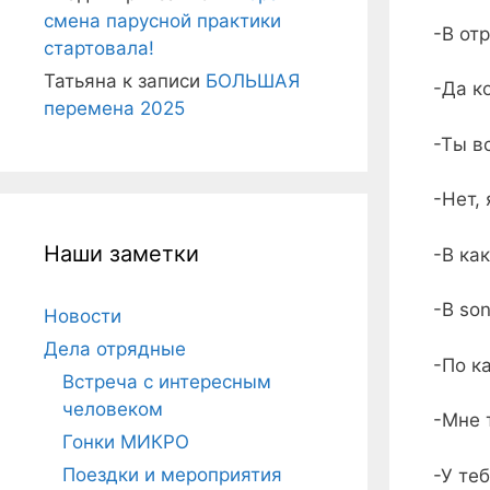
смена парусной практики
-В от
стартовала!
Татьяна
к записи
БОЛЬШАЯ
-Да к
перемена 2025
-Ты в
-Нет,
Наши заметки
-В ка
-В so
Новости
Дела отрядные
-По к
Встреча с интересным
человеком
-Мне 
Гонки МИКРО
Поездки и мероприятия
-У те