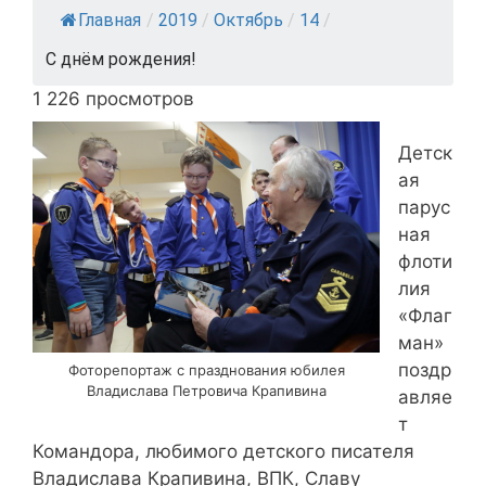
Главная
/
2019
/
Октябрь
/
14
/
С днём рождения!
1 226 просмотров
Детск
ая
парус
ная
флоти
лия
«Флаг
ман»
поздр
Фоторепортаж с празднования юбилея
Владислава Петровича Крапивина
авляе
т
Командора, любимого детского писателя
Владислава Крапивина, ВПК, Славу