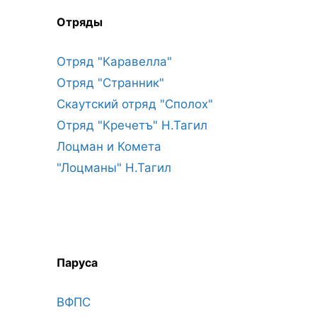
Отряды
Отряд "Каравелла"
Отряд "Странник"
Скаутский отряд "Сполох"
Отряд "Кречетъ" Н.Тагил
Лоцман и Комета
"Лоцманы" Н.Тагил
Паруса
ВФПС