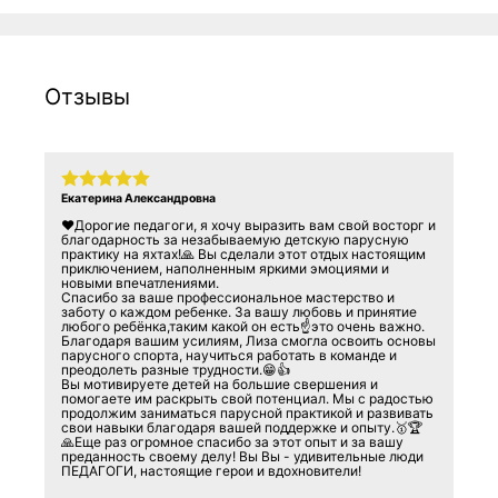
Отзывы
Екатерина Александровна
❤️Дорогие педагоги, я хочу выразить вам свой восторг и
благодарность за незабываемую детскую парусную
практику на яхтах!🙏 Вы сделали этот отдых настоящим
приключением, наполненным яркими эмоциями и
новыми впечатлениями.
Спасибо за ваше профессиональное мастерство и
заботу о каждом ребенке. За вашу любовь и принятие
любого ребёнка,таким какой он есть☝️это очень важно.
Благодаря вашим усилиям, Лиза смогла освоить основы
парусного спорта, научиться работать в команде и
преодолеть разные трудности.😁👍
Вы мотивируете детей на большие свершения и
помогаете им раскрыть свой потенциал. Мы с радостью
продолжим заниматься парусной практикой и развивать
свои навыки благодаря вашей поддержке и опыту.🥇🏆
🙏Еще раз огромное спасибо за этот опыт и за вашу
преданность своему делу! Вы Вы - удивительные люди
ПЕДАГОГИ, настоящие герои и вдохновители!