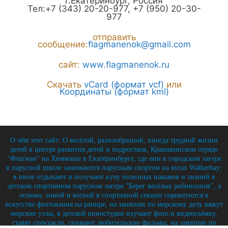
г.
Екатеринбург
,
Россия
Тел:
+7 (343) 20-20-977
,
+7 (950) 20-30-
977
отправить
сообщение:
flagmanenok@gmail.com
сайт:
www.flagmanenok.ru
Скачать
vCard (формат vcf)
или
Координаты (формат kml)
О чём этот сайт: О весёлой, разнообразной, иногда трудной жизни
детей в центре развития детей и подростков, Крапивинском отряде
"Флагман" на Химмаше в Екатеринбурге, где они в городском лагере
в парусной школе занимаются парусным спортом на яхтах Walkerbay;
в июле отдыхают и получают кучу полезных навыков и знаний в
детском спортивном парусном лагере "Берег весёлых робинзонов", а
осенью, зимой и весной в спортивной секции соревнуются в
искусстве фехтования на рапире, на занятиях по морскому делу вяжут
морские узлы, в детской киностудии изучают фото и видеосъёмку,
ставят спектакли, снимают любительские фильмы, на занятиях по