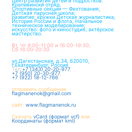
Центр развития детей и подростков.
Крапивинскй отряд.
Спортивные секции — Фехтования,
Детская парусная школа;
развитие: кружки Детская журналистика,
История России и флота, Начальное
техническое моделирование;
искусство: фото и киностудия, актёрское
мастерство.
Вт, Чт 8:00-11:00 и 16:00-19:30;
Сб 16:00-20:30
ул.Дагестанская, д.34
,
620010
,
г.
Екатеринбург
,
Россия
Тел:
+7 (343) 20-20-977
,
+7 (950) 20-30-977
,
+7 (922) 18-12-766
отправить сообщение:
flagmanenok@gmail.com
сайт:
www.flagmanenok.ru
Скачать
vCard (формат vcf)
или
Координаты (формат kml)