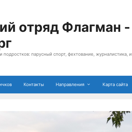
ий отряд Флагман -
рг
и подростков: парусный спорт, фехтование, журналистика, и
ичков
Контакты
Направления
Карта сайта