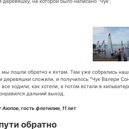
 деревяшку, на которой было написано “Чук”.
 мы пошли обратно к яхтам. Там уже собрались наши
и деревяшки сложили, и получилось “Чук Валери Сонг
 все ходили, как хотели, а потом встали в кильватер
онравился дальний выход.
 Аюпов, гость флотилии, 11 лет
пути обратно