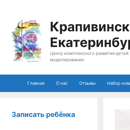
Перейти
к
содержимому
Крапивинск
Екатеринбу
Центр комплексного развития детей 
моделирование.
Главная
О нас
Отзывы
Набор нов
Записать ребёнка