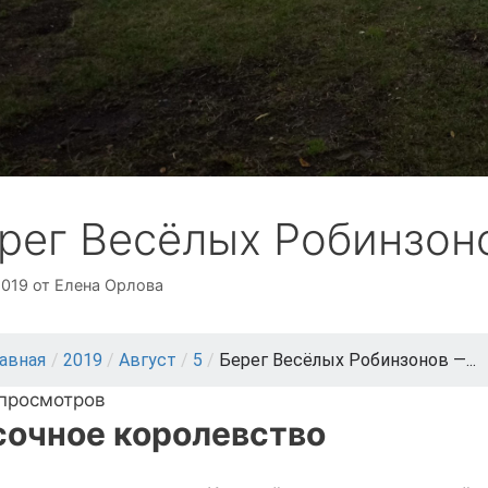
рег Весёлых Робинзоно
2019
от
Елена Орлова
лавная
/
2019
/
Август
/
5
/
Берег Весёлых Робинзонов —...
 просмотров
сочное королевство