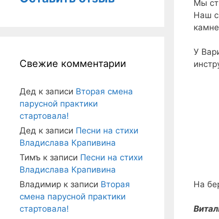
Мы ст
Наш с
камне
У Вар
Свежие комментарии
инстр
Дед
к записи
Вторая смена
парусной практики
стартовала!
Дед
к записи
Песни на стихи
Владислава Крапивина
Тимъ
к записи
Песни на стихи
Владислава Крапивина
На бе
Владимир
к записи
Вторая
смена парусной практики
стартовала!
Витал