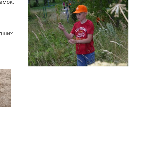
амок.
ы
адших