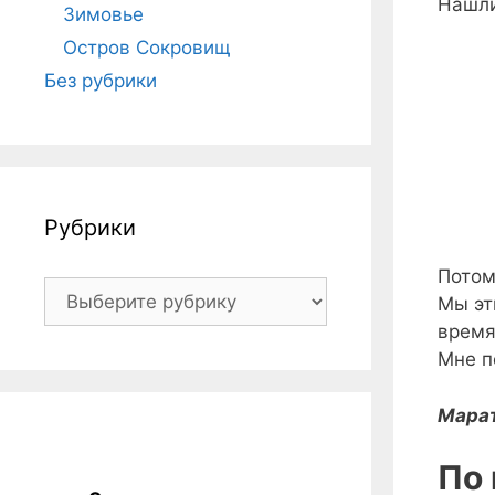
Нашли
Зимовье
Остров Сокровищ
Без рубрики
Рубрики
Потом
Рубрики
Мы эт
время
Мне п
Марат
По 