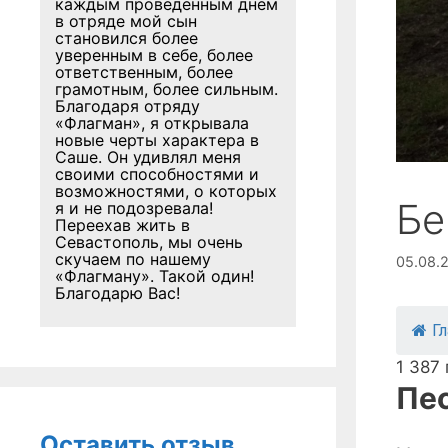
каждым проведенным днем
в отряде мой сын
становился более
уверенным в себе, более
ответственным, более
грамотным, более сильным.
Благодаря отряду
«Флагман», я открывала
новые черты характера в
Саше. Он удивлял меня
своими способностями и
возможностями, о которых
Бе
я и не подозревала!
Переехав жить в
Севастополь, мы очень
скучаем по нашему
05.08.
«Флагману». Такой один!
Благодарю Вас!
Г
1 387
Пе
Оставить отзыв