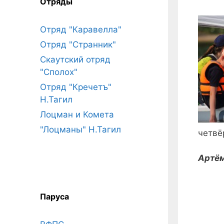
Отряды
Отряд "Каравелла"
Отряд "Странник"
Скаутский отряд
"Сполох"
Отряд "Кречетъ"
Н.Тагил
Лоцман и Комета
"Лоцманы" Н.Тагил
четвё
Артём
Паруса