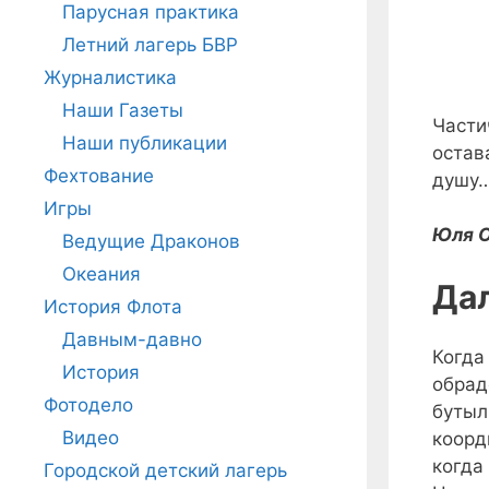
Парусная практика
Летний лагерь БВР
Журналистика
Наши Газеты
Части
Наши публикации
остав
Фехтование
душу
Игры
Юля О
Ведущие Драконов
Океания
Да
История Флота
Давным-давно
Когда
История
обрад
Фотодело
бутыл
Видео
коорд
когда
Городской детский лагерь