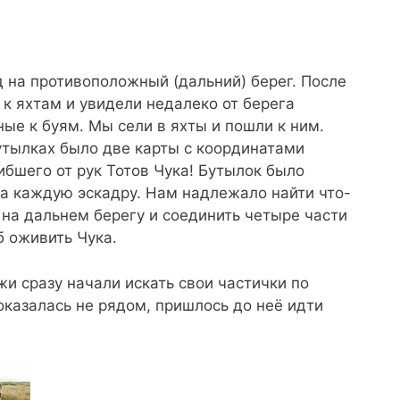
 на противоположный (дальний) берег. После
к яхтам и увидели недалеко от берега
ные к буям. Мы сели в яхты и пошли к ним.
бутылках было две карты с координатами
ибшего от рук Тотов Чука! Бутылок было
на каждую эскадру. Нам надлежало найти что-
 на дальнем берегу и соединить четыре части
б оживить Чука.
и сразу начали искать свои частички по
оказалась не рядом, пришлось до неё идти