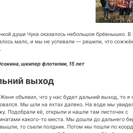
чкой души Чука оказалось небольшое брёвнышко. В 
алось мало, и мы не успевали — решили, что сожжём
…
сокина, шкипер флотилии, 15 лет
льний выход
 Женя объявил, что у нас будет дальний выход, то я 
овался. Мы шли на яхтах далеко. На воде мы увиде
ку. Подобрали её, открыли и нашли там листочек с
инатами какого-то места. Мы дошли до дальнего бе
 вышли, то съели полдник. Потом мы пошли по коор