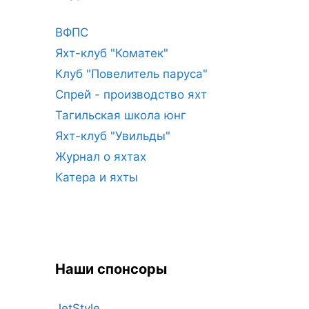
ВФПС
Яхт-клуб "Коматек"
Клуб "Повелитель паруса"
Спрей - производство яхт
Тагильская школа юнг
Яхт-клуб "Увильды"
Журнал о яхтах
Катера и яхты
Наши спонсоры
JetStyle