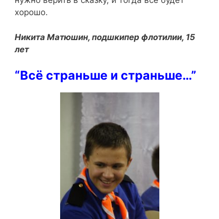
нужно верить в сказку, и тогда всё будет
хорошо.
Никита Матюшин, подшкипер флотилии, 15
лет
“Всё страньше и страньше…”