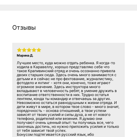
Отзывы
Марина Д.
Лучшее место, куда можно отдать ребенка. Я когда-то
ходила в Каравеллу, хорошо представляю себе что
такое Крапивинский отряд и очень осознанно привела
двоих старших сюда. Здесь очень много занимаются с
детьми и я сейчас не про фехтование, журналистику,
фотодело и яхтинг - хотя они, конечно, тоже играют
огромное значение. Здесь инструктора много
вкладывают в человечность ребят, в умение дружить в
воспитание ответственности в них. Трудно остатья
лентяем, конда ты командир и отвечаешь за других.
Невозможно остаться равнодушным к жизни отряда. И
дети живут в мире, в котором твое слово - много значит,
порядочность - основа отношений, а твои успехи
зависят от твоих усилий и силы духа, а не от нового
телефона, родителей или везения. Я думаю они
получают очень ценный опыт: ты получишь все, чего
захочешь достичь, но нужно приложить усилия и только
от тебя зависит твой успех.
Бонусом подтягивается русский язык, ибо