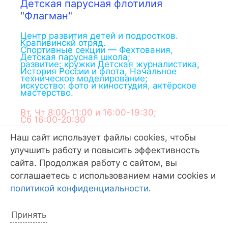
Детская парусная флотилия
"Флагман"
Центр развития детей и подростков.
Крапивинскй отряд.
Спортивные секции — Фехтования,
Детская парусная школа;
развитие: кружки Детская журналистика,
История России и флота, Начальное
техническое моделирование;
искусство: фото и киностудия, актёрское
мастерство.
Вт, Чт 8:00-11:00 и 16:00-19:30;
Сб 16:00-20:30
Наш сайт использует файлы cookies, чтобы
ул.Дагестанская, д.34
,
620010
,
г.
Екатеринбург
,
Россия
улучшить работу и повысить эффективность
Тел:
+7 (343) 20-20-977
,
+7 (950) 20-30-977
,
сайта. Продолжая работу с сайтом, вы
+7 (922) 18-12-766
соглашаетесь с использованием нами cookies и
политикой конфиденциальности
.
отправить сообщение:
flagmanenok@gmail.com
Принять
сайт:
www.flagmanenok.ru