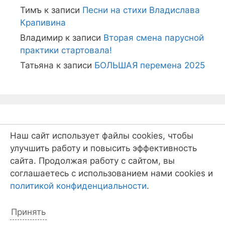
Тимъ
к записи
Песни на стихи Владислава
Крапивина
Владимир
к записи
Вторая смена парусной
практики стартовала!
Татьяна
к записи
БОЛЬШАЯ перемена 2025
Наши заметки
Наш сайт использует файлы cookies, чтобы
улучшить работу и повысить эффективность
сайта. Продолжая работу с сайтом, вы
Новости
соглашаетесь с использованием нами cookies и
Дела отрядные
политикой конфиденциальности
.
Встреча с интересным человеком
Гонки МИКРО
Принять
Поездки и мероприятия