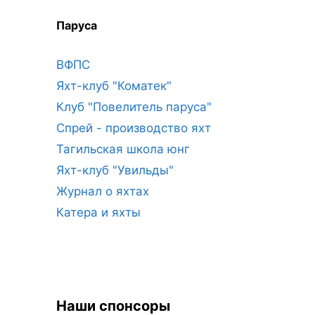
Паруса
ВФПС
Яхт-клуб "Коматек"
Клуб "Повелитель паруса"
Спрей - производство яхт
Тагильская школа юнг
Яхт-клуб "Увильды"
Журнал о яхтах
Катера и яхты
Наши спонсоры