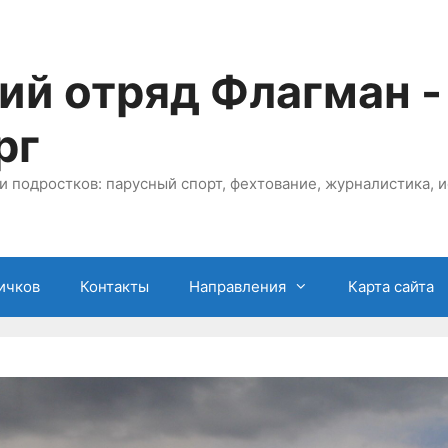
ий отряд Флагман -
рг
и подростков: парусный спорт, фехтование, журналистика, и
ичков
Контакты
Направления
Карта сайта