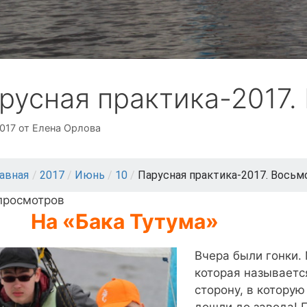
русная практика-2017.
2017
от
Елена Орлова
лавная
/
2017
/
Июнь
/
10
/
Парусная практика-2017. Восьм
 просмотров
На «Бака Тутума»
Вчера были гонки. 
которая называется
сторону, в которую
дошли до завода! П