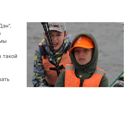
эн”.
е
 мы
ы такой
вать