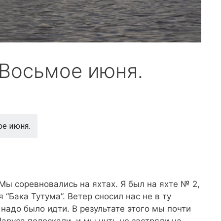
 Восьмое июня.
ое июня.
Мы соревновались на яхтах. Я был на яхте № 2,
 “Бака Тутума”. Ветер сносил нас не в ту
 надо было идти. В результате этого мы почти
аруса полоскали, и мы чуть не застряли на