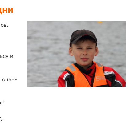
дни
нов.
ься и
н очень
 !
д.