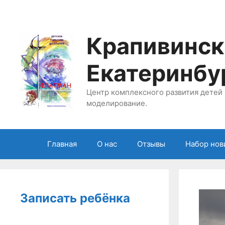
Перейти
к
содержимому
Крапивинск
Екатеринбу
Центр комплексного развития детей 
моделирование.
Главная
О нас
Отзывы
Набор нов
Записать ребёнка