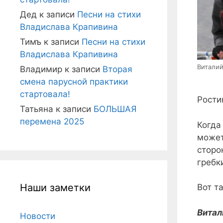
Дед
к записи
Песни на стихи
Владислава Крапивина
Тимъ
к записи
Песни на стихи
Владислава Крапивина
Виталий
Владимир
к записи
Вторая
смена парусной практики
стартовала!
Рости
Татьяна
к записи
БОЛЬШАЯ
перемена 2025
Когда
может
сторо
гребк
Наши заметки
Вот т
Витал
Новости