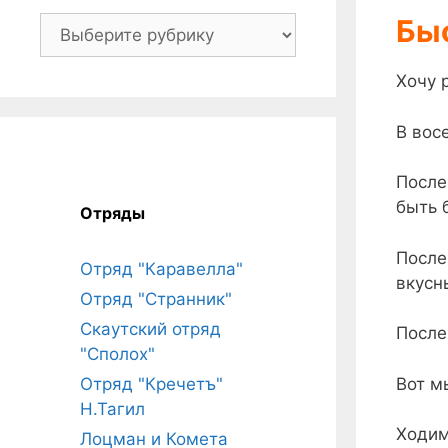
Быс
Рубрики
Хочу 
В вос
После
быть 
Отряды
После
Отряд "Каравелла"
вкусн
Отряд "Странник"
Скаутский отряд
После
"Сполох"
Вот м
Отряд "Кречетъ"
Н.Тагил
Ходим
Лоцман и Комета