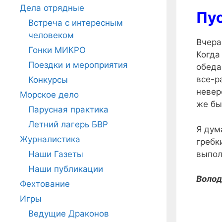
Дела отрядные
Пус
Встреча с интересным
человеком
Вчера
Гонки МИКРО
Когда
Поездки и мероприятия
обеда
все-р
Конкурсы
невер
Морское дело
же бы
Парусная практика
Летний лагерь БВР
Я дум
Журналистика
гребк
выпол
Наши Газеты
Наши публикации
Волод
Фехтование
Игры
Ведущие Драконов