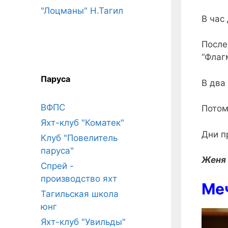
"Лоцманы" Н.Тагил
В час
После
“Флаг
Паруса
В два
ВФПС
Потом
Яхт-клуб "Коматек"
Дни п
Клуб "Повелитель
паруса"
Женя 
Спрей -
производство яхт
Меч
Тагильская школа
юнг
Яхт-клуб "Увильды"