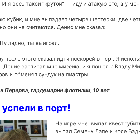
. И я весь такой “крутой” — иду и атакую его, а у ме
аю кубик, и мне выпадает четыре шестерки, две четв
 но они не считаются. Денис мне сказал:
Ну ладно, ты выиграл.
зу после этого сказал идти поскорей в порт. Я испол
. Денис расписал мне миссию, и я пошел к Владу Ми
ров и обменял сундук на пиастры.
н Перерва, гардемарин флотилии, 10 лет
успели в порт!
На игре мне выпал квест “убит
выпал Семену Лапе и Коле Бадь