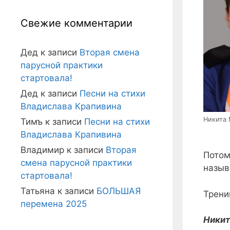
Свежие комментарии
Дед
к записи
Вторая смена
парусной практики
стартовала!
Дед
к записи
Песни на стихи
Владислава Крапивина
Никита
Тимъ
к записи
Песни на стихи
Владислава Крапивина
Владимир
к записи
Вторая
Потом
смена парусной практики
назыв
стартовала!
Татьяна
к записи
БОЛЬШАЯ
Трени
перемена 2025
Никит