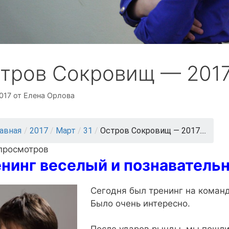
тров Сокровищ — 2017
017
от
Елена Орлова
лавная
/
2017
/
Март
/
31
/
Остров Сокровищ — 2017....
 просмотров
нинг веселый и познаватель
Сегодня был тренинг на команд
Было очень интересно.