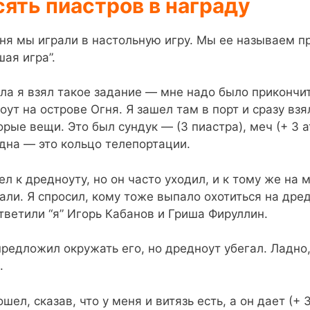
ять пиастров в награду
ня мы играли в настольную игру. Мы ее называем п
шая игра”.
ла я взял такое задание — мне надо было прикончи
оут на острове Огня. Я зашел там в порт и сразу взя
орые вещи. Это был сундук — (3 пиастра), меч (+ 3 а
дна — это кольцо телепортации.
ел к дредноуту, но он часто уходил, и к тому же на 
али. Я спросил, кому тоже выпало охотиться на дред
тветили “я” Игорь Кабанов и Гриша Фируллин.
предложил окружать его, но дредноут убегал. Ладно,
.
шел, сказав, что у меня и витязь есть, а он дает (+ 