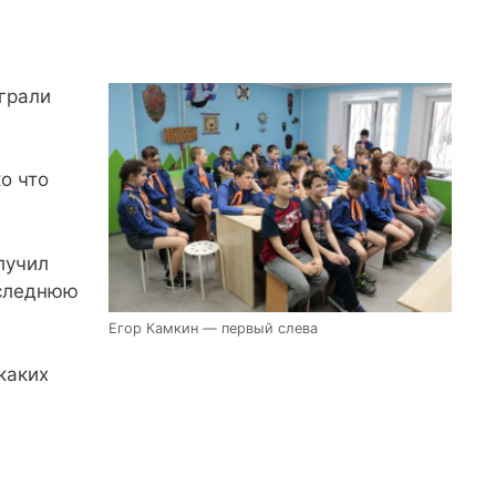
грали
о что
олучил
оследнюю
Егор Камкин — первый слева
каких