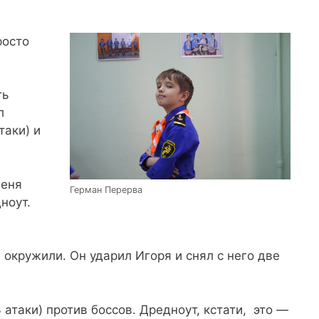
росто
ть
л
таки) и
меня
Герман Перерва
ноут.
 окружили. Он ударил Игоря и снял с него две
3 атаки) против боссов. Дредноут, кстати, это —