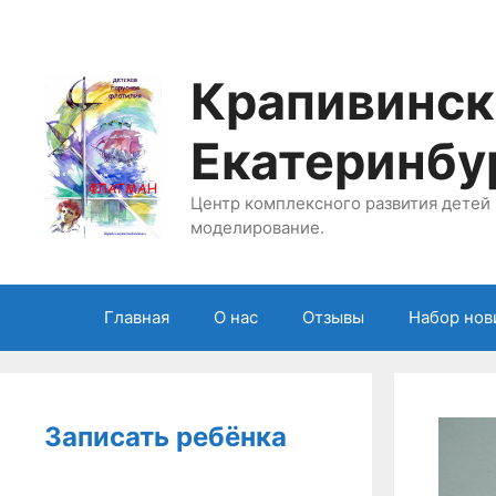
Перейти
к
содержимому
Крапивинск
Екатеринбу
Центр комплексного развития детей 
моделирование.
Главная
О нас
Отзывы
Набор нов
Записать ребёнка