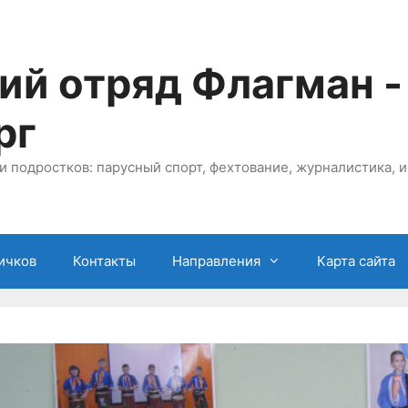
ий отряд Флагман -
рг
и подростков: парусный спорт, фехтование, журналистика, и
ичков
Контакты
Направления
Карта сайта