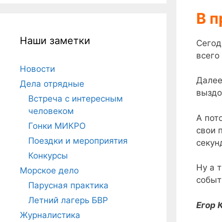
В 
Наши заметки
Сегод
всего
Новости
Далее
Дела отрядные
выздо
Встреча с интересным
человеком
А пот
Гонки МИКРО
свои 
Поездки и мероприятия
секун
Конкурсы
Ну а 
Морское дело
событ
Парусная практика
Летний лагерь БВР
Егор 
Журналистика