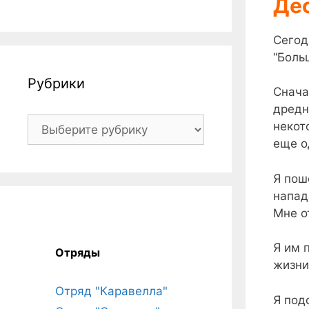
Дес
Сегод
“Боль
Рубрики
Снача
дредн
Рубрики
некот
еще о
Я пош
напад
Мне о
Я им 
Отряды
жизни
Отряд "Каравелла"
Я подо