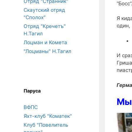
Отряд "Странник"
“Босс”
Скаутский отряд
"Сполох"
Я кид
один,
Отряд "Кречетъ"
Н.Тагил
Лоцман и Комета
"Лоцманы" Н.Тагил
И сра
Гриша
пиаст
Герма
Паруса
Мы 
ВФПС
Яхт-клуб "Коматек"
Клуб "Повелитель