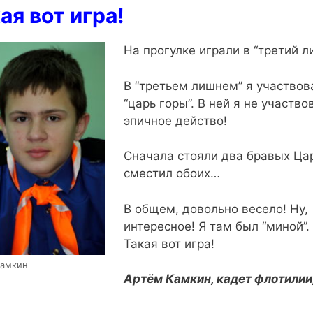
ая вот игра!
На прогулке играли в “третий ли
В “третьем лишнем” я участвова
“царь горы”. В ней я не участво
эпичное действо!
Сначала стояли два бравых Цар
сместил обоих…
В общем, довольно весело! Ну,
интересное! Я там был “миной”. 
Такая вот игра!
Камкин
Артём Камкин, кадет флотилии,