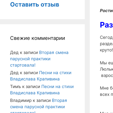
Оставить отзыв
Рости
Ра
Сегод
Свежие комментарии
разде
круто!
Дед
к записи
Вторая смена
парусной практики
Мы ещ
стартовала!
Люльк
Дед
к записи
Песни на стихи
взрос
Владислава Крапивина
Тимъ
к записи
Песни на стихи
Мне б
Владислава Крапивина
всех 
Владимир
к записи
Вторая
смена парусной практики