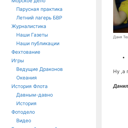
Морское дело
Парусная практика
Летний лагерь БВР
Журналистика
Наши Газеты
Даня Те
Наши публикации
Фехтование
Игры
Ведущие Драконов
Ну ,а
Океания
Данил
История Флота
Давным-давно
История
Фотодело
Видео