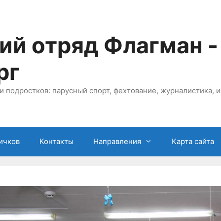
ий отряд Флагман -
рг
и подростков: парусный спорт, фехтование, журналистика, и
ичков
Контакты
Направления
Карта сайта