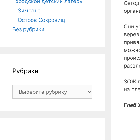
Городской детский лагерь
Сегод
Зимовье
орган
Остров Сокровищ
Они у
Без рубрики
верев
привя
можно
проис
развл
Рубрики
ЗОЖ п
Рубрики
на сл
Глеб 