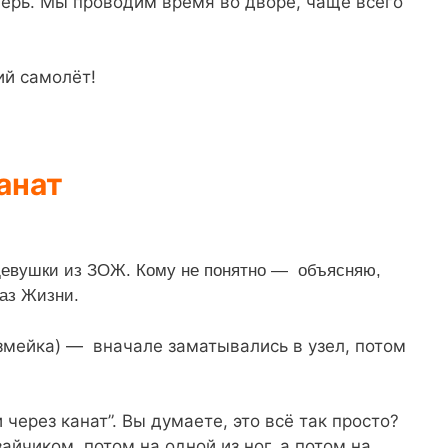
перь. Мы проводим время во дворе, чаще всего
ий самолёт!
канат
 девушки из ЗОЖ. Кому не понятно — объясняю,
аз Жизни.
змейка) — вначале заматывались в узел, потом
через канат”. Вы думаете, это всё так просто?
айчиком, потом на одной из ног, а потом на