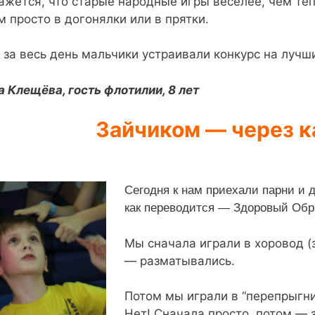
ажется, что старые народные игры веселее, чем те
м просто в догонялки или в прятки.
 за весь день мальчики устраивали конкурс на лучш
а Клещёва, гость флотилии, 8 лет
Зайчиком — через 
Сегодня к нам приехали парни и
как переводится — Здоровый Обр
Мы сначала играли в хоровод (
— разматывались.
Потом мы играли в “перепрыгни 
Нет! Сначала просто, потом — з