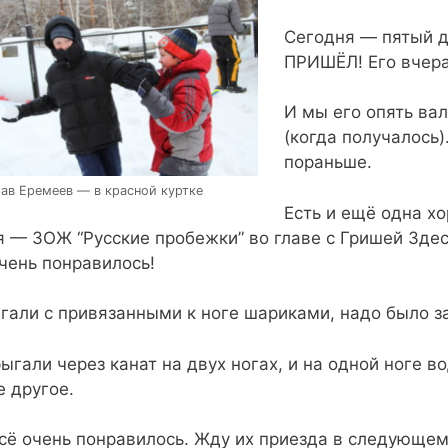
Сегодня — пятый д
ПРИШЁЛ! Его вчера
И мы его опять вал
(когда получалось)
пораньше.
ав Еремеев — в красной куртке
Есть и ещё одна х
я — ЗОЖ “Русские пробежки” во главе с Гришей Здес
чень понравилось!
гали с привязанными к ноге шариками, надо было за
ыгали через канат на двух ногах, и на одной ноге во
е другое.
сё очень понравилось. Жду их приезда в следующем