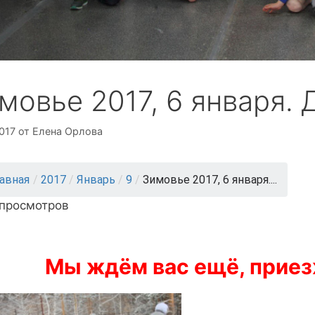
мовье 2017, 6 января. 
017
от
Елена Орлова
лавная
/
2017
/
Январь
/
9
/
Зимовье 2017, 6 января....
 просмотров
Мы ждём вас ещё, приез