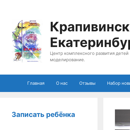
Перейти
к
содержимому
Крапивинск
Екатеринбу
Центр комплексного развития детей 
моделирование.
Главная
О нас
Отзывы
Набор нов
Записать ребёнка