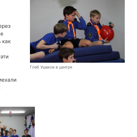
ерез
ге
 как
 эти
Глеб Ушаков в центре
иехали
!