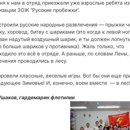
ня к нам в отряд приезжали уже взрослые ребята из
изации ЗОЖ “Русские пробежки”.
строили русские народные развлечения — прыжки ч
ку, хоровод, битву с шариками (это когда к левой но
зан надутый воздушный шарик, и ты должен лопнуть
 больше шариков у противника). Жаль только, что
ходило это всё в отряде. А раньше, по словам Лены,
ечения проводились в лесу.
ровели классные, веселые игры. Вот бы они еще пр
едующее Зимовье! И, конечно, всем вместе — в лес
Ушаков, гардемарин флотилии