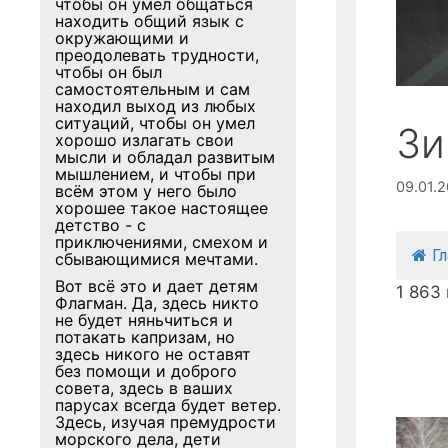
чтобы он умел общаться
находить общий язык с
окружающими и
преодолевать трудности,
чтобы он был
самостоятельным и сам
находил выход из любых
ситуаций, чтобы он умел
Зи
хорошо излагать свои
мысли и обладал развитым
мышлением, и чтобы при
09.01.2
всём этом у него было
хорошее такое настоящее
детство - с
приключениями, смехом и
Г
сбывающимися мечтами.
Вот всё это и дает детям
1 863
Флагман. Да, здесь никто
не будет няньчиться и
потакать капризам, но
здесь никого не оставят
без помощи и доброго
совета, здесь в ваших
парусах всегда будет ветер.
Здесь, изучая премудрости
морского дела, дети