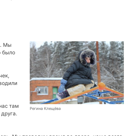
й. Мы
о было
чек,
оводили
нас там
Регина Клещёва
 друга.