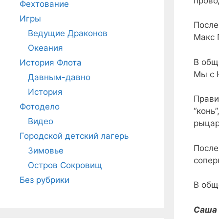
прово
Фехтование
Игры
После
Ведущие Драконов
Макс 
Океания
В общ
История Флота
Мы с 
Давным-давно
История
Прави
Фотодело
“конь
Видео
рыцар
Городской детский лагерь
После
Зимовье
сопер
Остров Сокровищ
Без рубрики
В общ
Саша 