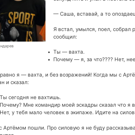
— Саша, вставай, а то опоздае
Я встал, умылся, поел, собрал 
сообщил:
ондарев
Ты — вахта.
Почему — я, за что???? Нет, нее
 равно я — вахта, и без возражений! Когда мы с Ар
ан и сказал:
Ты сегодня не вахтишь.
Почему? Мне командир моей эскадры сказал что я в
Нет, у тебя мало человек в экипаже. Идите на сило
с Артёмом пошли. Про силовую я не буду рассказыват