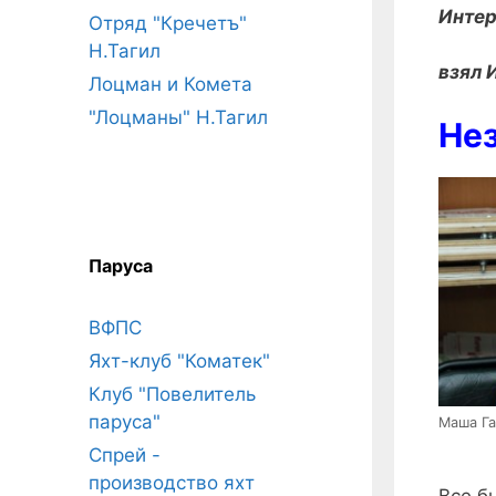
Интер
Отряд "Кречетъ"
Н.Тагил
взял 
Лоцман и Комета
"Лоцманы" Н.Тагил
Не
Паруса
ВФПС
Яхт-клуб "Коматек"
Клуб "Повелитель
паруса"
Маша Га
Спрей -
производство яхт