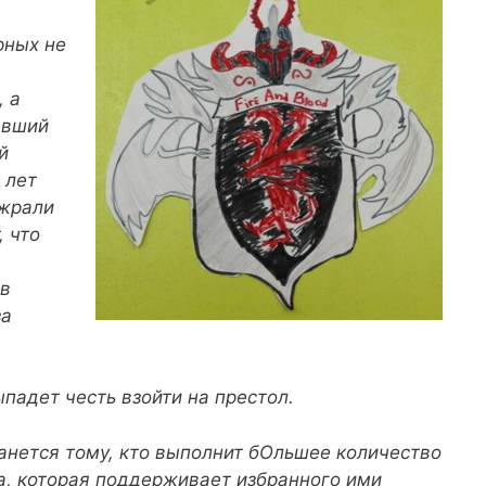
рных не
.
, а
авший
й
 лет
ожрали
 что
 в
за
падет честь взойти на престол.
анется тому, кто выполнит бОльшее количество
та, которая поддерживает избранного ими