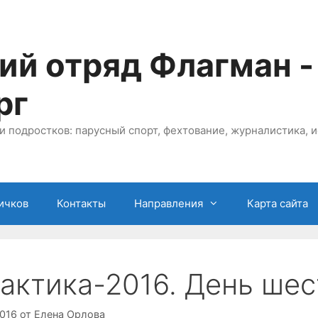
ий отряд Флагман -
рг
и подростков: парусный спорт, фехтование, журналистика, и
ичков
Контакты
Направления
Карта сайта
актика-2016. День шес
2016
от
Елена Орлова