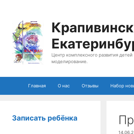
Перейти
к
содержимому
Крапивинск
Екатеринбу
Центр комплексного развития детей 
моделирование.
Главная
О нас
Отзывы
Набор нов
Пр
Записать ребёнка
14.06.