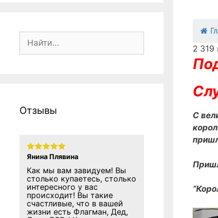
Г
Поиск:
2 319
Под
Слу
Отзывы
С вел
корол
пришл
Янина Плявина
Пришл
Как мы вам завидуем! Вы
столько купаетесь, столько
интересного у вас
“Коро
происходит! Вы такие
счастливые, что в вашей
жизни есть Флагман, Дед,