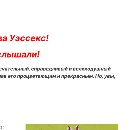
а Уэссекс!
 слышали!
ечательный, справедливый и великодушный
лав его процветающим и прекрасным. Но, увы,
а: