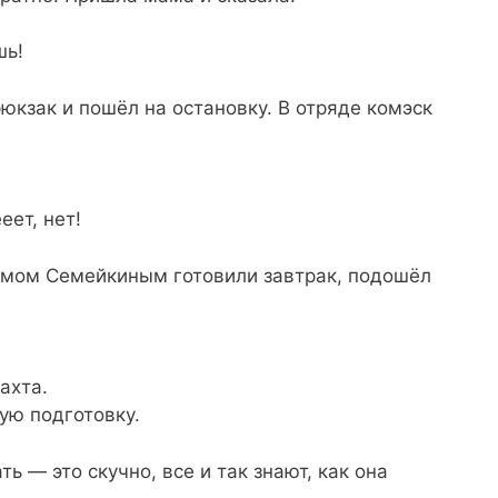
шь!
рюкзак и пошёл на остановку. В отряде комэск
еет, нет!
тёмом Семейкиным готовили завтрак, подошёл
ахта.
вую подготовку.
ь — это скучно, все и так знают, как она