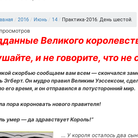
лавная
/
2016
/
Июнь
/
14
/
Практика-2016. День шестой.
 просмотров
данные Великого королевств
шайте, и не говорите, что не
икой скорбью сообщаем вам всем — скончался зам
ь Эгберт. Он мудро правил Великим Уэссексом, сде
о его время, и он отправился в потусторонний мир.
а пора короновать нового правителя!
ль умер — да здравствует Король!”
… У короля осталось два сын