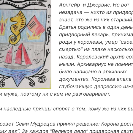
Арнгейр и Джервис. Но вот
незадача — никто из придво
знает, кто же из них старший
Братья родились в один день
придворный лекарь, приним
роды у королевы, умер “свое
смертью” на плахе несколько
назад. Королевский архив с
мыши. Архивариус не помнит,
было написано в архивных
документах. Королева впала
глубочайшую депрессию из-
и мужа, поэтому ни с кем не разговаривает.
и наследные принцы спорят о том, кому же из них вы
 совет Семи Мудрецов принял решение: Корона дост
ких дел”. За каждое “Великое дело” придворная сви