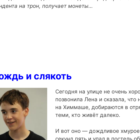
ндента на трон, получает монеты…
ождь и слякоть
Сегодня на улице не очень хор
позвонила Лена и сказала, что 
на Химмаше, добираются в отря
теми, кто живёт далеко.
И вот оно — дождливое хмурое у
секунд пять и упал в постель о