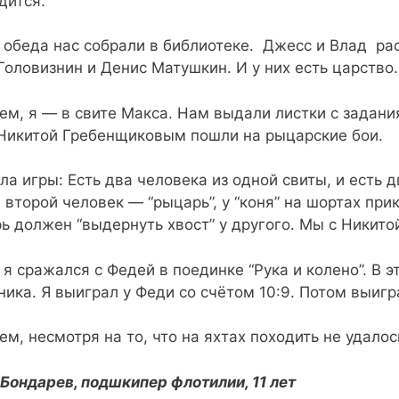
дится.
 обеда нас собрали в библиотеке. Джесс и Влад рас
Головизнин и Денис Матушкин. И у них есть царство
ем, я — в свите Макса. Нам выдали листки с задания
Никитой Гребенщиковым пошли на рыцарские бои.
ла игры: Есть два человека из одной свиты, и есть 
”, второй человек — “рыцарь”, у “коня” на шортах пр
ь должен “выдернуть хвост” у другого. Мы с Никит
 я сражался с Федей в поединке “Рука и колено”. В э
ника. Я выиграл у Феди co счётом 10:9. Потом выигр
ем, несмотря на то, что на яхтах походить не удалос
Бондарев, подшкипер флотилии, 11 лет