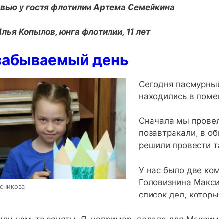
вью у гостя флотилии Артема Семейкина
Илья Копылов, юнга флотилии, 11 лет
забываемый день
Сегодня пасмурный
находились в поме
Сначала мы провел
позавтракали, в о
решили провести т
У нас было две ко
Головизнина Макси
сникова
список дел, которы