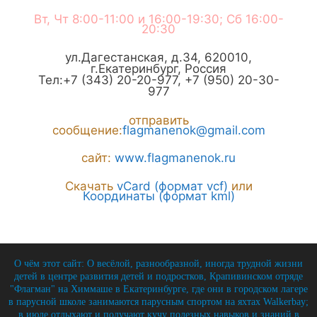
Вт, Чт 8:00-11:00 и 16:00-19:30; Сб 16:00-
20:30
ул.Дагестанская, д.34
,
620010
,
г.
Екатеринбург
,
Россия
Тел:
+7 (343) 20-20-977
,
+7 (950) 20-30-
977
отправить
сообщение:
flagmanenok@gmail.com
сайт:
www.flagmanenok.ru
Скачать
vCard (формат vcf)
или
Координаты (формат kml)
О чём этот сайт: О весёлой, разнообразной, иногда трудной жизни
детей в центре развития детей и подростков, Крапивинском отряде
"Флагман" на Химмаше в Екатеринбурге, где они в городском лагере
в парусной школе занимаются парусным спортом на яхтах Walkerbay;
в июле отдыхают и получают кучу полезных навыков и знаний в