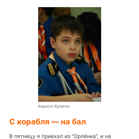
Кирилл Кулагин
С корабля — на бал
В пятницу я приехал из “Орлёнка”, и на