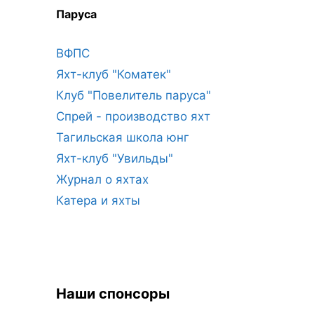
Паруса
ВФПС
Яхт-клуб "Коматек"
Клуб "Повелитель паруса"
Спрей - производство яхт
Тагильская школа юнг
Яхт-клуб "Увильды"
Журнал о яхтах
Катера и яхты
Наши спонсоры