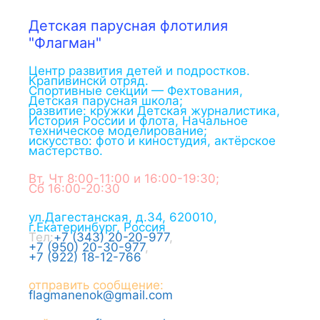
Детская парусная флотилия
"Флагман"
Центр развития детей и подростков.
Крапивинскй отряд.
Спортивные секции — Фехтования,
Детская парусная школа;
развитие: кружки Детская журналистика,
История России и флота, Начальное
техническое моделирование;
искусство: фото и киностудия, актёрское
мастерство.
Вт, Чт 8:00-11:00 и 16:00-19:30;
Сб 16:00-20:30
ул.Дагестанская, д.34
,
620010
,
г.
Екатеринбург
,
Россия
Тел:
+7 (343) 20-20-977
,
+7 (950) 20-30-977
,
+7 (922) 18-12-766
отправить сообщение:
flagmanenok@gmail.com