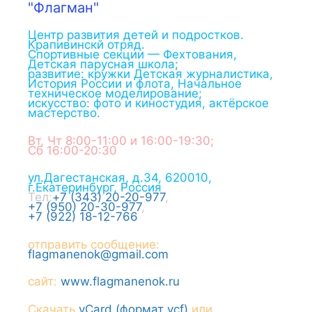
"Флагман"
Центр развития детей и подростков.
Крапивинскй отряд.
Спортивные секции — Фехтования,
Детская парусная школа;
развитие: кружки Детская журналистика,
История России и флота, Начальное
техническое моделирование;
искусство: фото и киностудия, актёрское
мастерство.
Вт, Чт 8:00-11:00 и 16:00-19:30;
Сб 16:00-20:30
ул.Дагестанская, д.34
,
620010
,
г.
Екатеринбург
,
Россия
Тел:
+7 (343) 20-20-977
,
+7 (950) 20-30-977
,
+7 (922) 18-12-766
отправить сообщение:
flagmanenok@gmail.com
сайт:
www.flagmanenok.ru
Скачать
vCard (формат vcf)
или