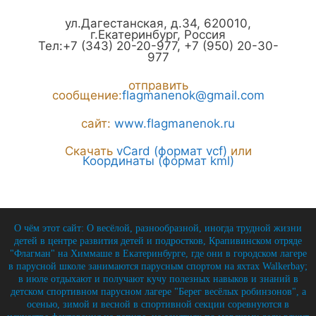
ул.Дагестанская, д.34
,
620010
,
г.
Екатеринбург
,
Россия
Тел:
+7 (343) 20-20-977
,
+7 (950) 20-30-
977
отправить
сообщение:
flagmanenok@gmail.com
сайт:
www.flagmanenok.ru
Скачать
vCard (формат vcf)
или
Координаты (формат kml)
О чём этот сайт: О весёлой, разнообразной, иногда трудной жизни
детей в центре развития детей и подростков, Крапивинском отряде
"Флагман" на Химмаше в Екатеринбурге, где они в городском лагере
в парусной школе занимаются парусным спортом на яхтах Walkerbay;
в июле отдыхают и получают кучу полезных навыков и знаний в
детском спортивном парусном лагере "Берег весёлых робинзонов", а
осенью, зимой и весной в спортивной секции соревнуются в