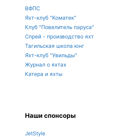
ВФПС
Яхт-клуб "Коматек"
Клуб "Повелитель паруса"
Спрей - производство яхт
Тагильская школа юнг
Яхт-клуб "Увильды"
Журнал о яхтах
Катера и яхты
Наши спонсоры
JetStyle