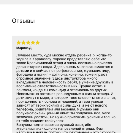
Отзывы
Марина Д.
Лучшее место, куда можно отдать ребенка. Я когда-то
ходила в Каравеллу, хорошо представляю себе что
такое Крапивинский отряд и очень осознанно привела
двоих старших сюда. Здесь очень много занимаются с
детьми и я сейчас не про фехтование, журналистику,
фотодело и яхтинг - хотя они, конечно, тоже играют
огромное значение. Здесь инструктора много
вкладывают в человечность ребят, в умение дружить в
воспитание ответственности в них. Трудно остатья
лентяем, конда ты командир и отвечаешь за других.
Невозможно остаться равнодушным к жизни отряда. И
дети живут в мире, в котором твое слово - много значит,
порядочность - основа отношений, а твои успехи
зависят от твоих усилий и силы духа, а не от нового
телефона, родителей или везения. Я думаю они
получают очень ценный опыт: ты получишь все, чего
захочешь достичь, но нужно приложить усилия и только
от тебя зависит твой успех.
Бонусом подтягивается русский язык, ибо
журналистика- одно из направлений отряда. Физ
нагрузка в норме, потому что фехтование - это скорость,