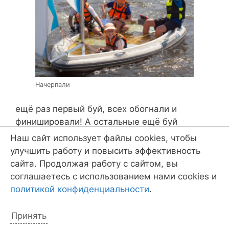
Начерпали
ещё раз первый буй, всех обогнали и
финишировали! А остальные ещё буй
обходят. С момента финиша отсчитывается
Наш сайт использует файлы cookies, чтобы
десять минут, потом — стартовая процедура!
улучшить работу и повысить эффективность
В итоге, я финишировал один, а у всех
сайта. Продолжая работу с сайтом, вы
остальных — ДНФ!
соглашаетесь с использованием нами cookies и
политикой конфиденциальности
.
Ахахахахаха!
Принять
Но, раз ветер стих, значит, гонки