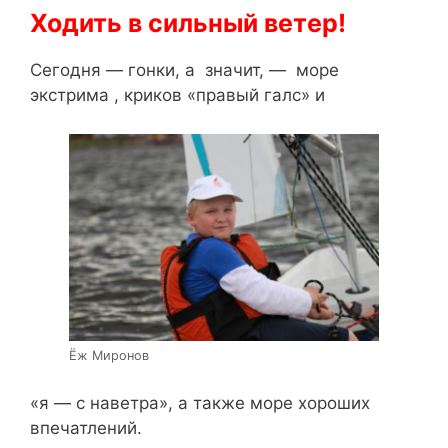
Ходить в сильный ветер!
Сегодня — гонки, а значит, — море
экстрима , криков «правый галс» и
Ёж Миронов
«я — с наветра», а также море хороших
впечатлений.