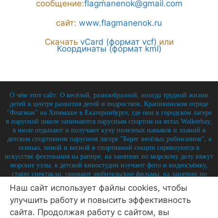
сообщение:
flagmanenok@gmail.com
сайт:
www.flagmanenok.ru
Скачать
vCard (формат vcf)
или
Координаты (формат kml)
О чём этот сайт: О весёлой, разнообразной, иногда трудной жизни
детей в центре развития детей и подростков, Крапивинском отряде
"Флагман" на Химмаше в Екатеринбурге, где они в городском лагере
в парусной школе занимаются парусным спортом на яхтах Walkerbay;
в июле отдыхают и получают кучу полезных навыков и знаний в
детском спортивном парусном лагере "Берег весёлых робинзонов", а
осенью, зимой и весной в спортивной секции соревнуются в
искусстве фехтования на рапире, на занятиях по морскому делу вяжут
морские узлы, в детской киностудии изучают фото и видеосъёмку,
ставят спектакли, снимают любительские фильмы, на занятиях по
истории углубляют свои знания по историю России и флота, и
Наш сайт использует файлы cookies, чтобы
круглый год на занятиях по детской журналистике практикуются в
улучшить работу и повысить эффективность
написании заметок, репортажей, интервью, выпуская стен-газету и
выкладывая лучшие материалы на отрядный сайт.
сайта. Продолжая работу с сайтом, вы