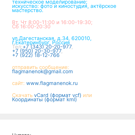
техническое моделирование;
искусство: фото и киностудия, актёрское
мастерство.
Вт, Чт 8:00-11:00 и 16:00-19:30;
Сб 16:00-20:30
ул.Дагестанская, д.34
,
620010
,
г.
Екатеринбург
,
Россия
Тел:
+7 (343) 20-20-977
,
+7 (950) 20-30-977
,
+7 (922) 18-12-766
отправить сообщение:
flagmanenok@gmail.com
сайт:
www.flagmanenok.ru
Скачать
vCard (формат vcf)
или
Координаты (формат kml)