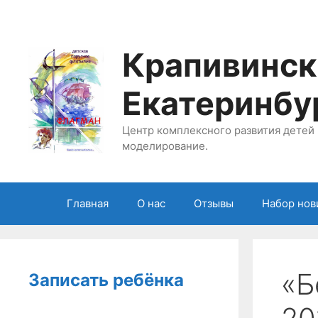
Перейти
к
содержимому
Крапивинск
Екатеринбу
Центр комплексного развития детей 
моделирование.
Главная
О нас
Отзывы
Набор нов
«Б
Записать ребёнка