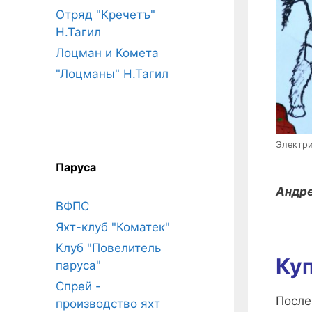
Отряд "Кречетъ"
Н.Тагил
Лоцман и Комета
"Лоцманы" Н.Тагил
Электри
Паруса
Андре
ВФПС
Яхт-клуб "Коматек"
Клуб "Повелитель
Куп
паруса"
Спрей -
После
производство яхт