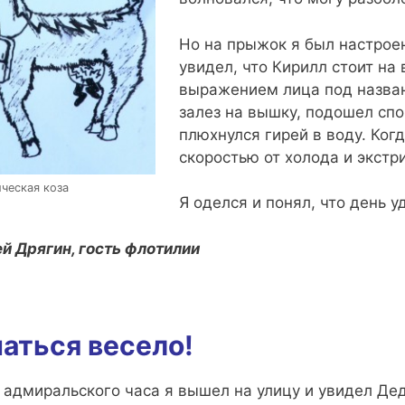
Но на прыжок я был настроен
увидел, что Кирилл стоит на 
выражением лица под назван
залез на вышку, подошел спо
плюхнулся гирей в воду. Ког
скоростью от холода и экстр
ческая коза
Я оделся и понял, что день у
й Дрягин, гость флотилии
аться весело!
 адмиральского часа я вышел на улицу и увидел Де