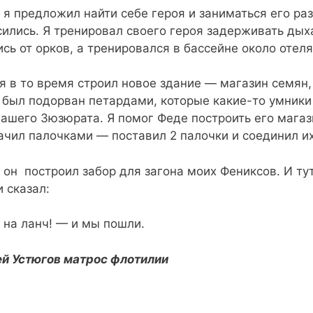
 я предложил найти себе героя и заниматься его ра
сились. Я тренировал своего героя задерживать дых
ись от орков, а тренировался в бассейне около отеля
я в то время строил новое здание — магазин семян,
 был подорван петардами, которые какие-то умники
нашего Зюзюрата. Я помог Феде построить его магаз
ачил палочками — поставил 2 палочки и соединил их
 он построил забор для загона моих Фениксов. И т
и сказал:
 на ланч! — и мы пошли.
й Устюгов матрос флотилии