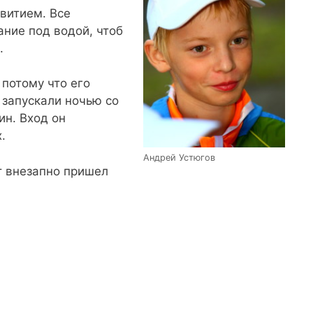
звитием. Все
ание под водой, чтоб
.
 потому что его
 запускали ночью со
ин. Вход он
.
Андрей Устюгов
ут внезапно пришел