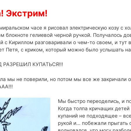
! Экстрим!
миральском часе я рисовал электрическую козу с х
ем блокноте гелиевой черной ручкой. Получалось до
й с Кириллом разговаривали о чем-то своем, и тут
ет Петя, с криком, который можно было услышать на
 РАЗРЕШИЛ КУПАТЬСЯ!!!
ла мы не поверили, но потом мы все же закричали о
АА!!!
Мы быстро переоделись, и по
Когда толпа кричащих детей 
купаний не подходящее – все
рукой и… побежали прыгать с
волновался, что могу разбол