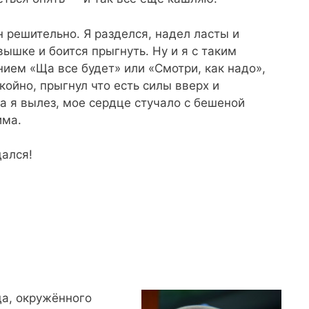
 решительно. Я разделся, надел ласты и
вышке и боится прыгнуть. Ну и я с таким
ием «Ща все будет» или «Смотри, как надо»,
койно, прыгнул что есть силы вверх и
да я вылез, мое сердце стучало с бешеной
има.
дался!
да, окружённого