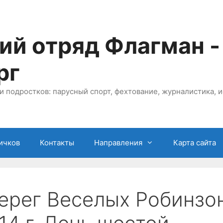
ий отряд Флагман -
рг
и подростков: парусный спорт, фехтование, журналистика, и
ичков
Контакты
Направления
Карта сайта
ерег Веселых Робинзон