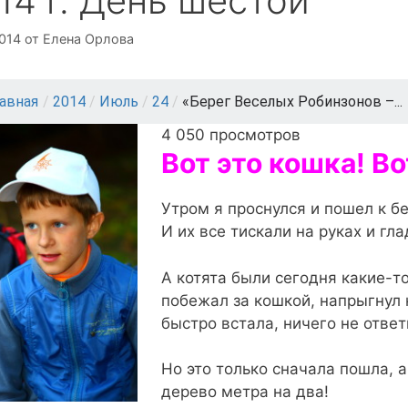
14 г. День шестой
2014
от
Елена Орлова
лавная
/
2014
/
Июль
/
24
/
«Берег Веселых Робинзонов –...
4 050 просмотров
Вот это кошка! Во
Утром я проснулся и пошел к бе
И их все тискали на руках и гл
А котята были сегодня какие-то
побежал за кошкой, напрыгнул 
быстро встала, ничего не ответ
Но это только сначала пошла, а
дерево метра на два!