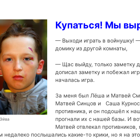
Купаться! Мы выр
— Выходи играть в войнушку! —
домику из другой комнаты,
— Щас выйду, только заметку до
дописал заметку и побежал игра
началась игра.
За меня был Лёша и Матвей См
Матвей Синцов и Саша Курносо
противника, и он подошёл к наш
прогнали их с нашей базы. И во
 Эйва
Матвей отвлекал противников, я
м недалеко послышались какие-то крики, но я на эт