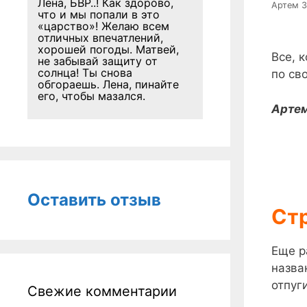
Лена, БВР..! Как здорово,
Артем З
что и мы попали в это
«царство»! Желаю всем
отличных впечатлений,
хорошей погоды. Матвей,
Все, 
не забывай защиту от
солнца! Ты снова
по св
обгораешь. Лена, пинайте
его, чтобы мазался.
Артем
Оставить отзыв
Ст
Еще р
назва
отпуг
Свежие комментарии