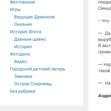
Фехтование
поеди
Синцо
Игры
Ведущие Драконов
– Что
Океания
История Флота
— Да 
Давным-давно
выруб
Я зас
История
громк
Фотодело
Видео
— Нар
Городской детский лагерь
такой
Зимовье
— Над
Остров Сокровищ
Без рубрики
Андре