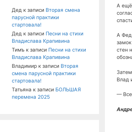
А ещё
Дед
к записи
Вторая смена
согла
парусной практики
спаст
стартовала!
Дед
к записи
Песни на стихи
А Фед
Владислава Крапивина
замок
Тимъ
к записи
Песни на стихи
стен 
Владислава Крапивина
обозн
Владимир
к записи
Вторая
Затем
смена парусной практики
Влад 
стартовала!
Татьяна
к записи
БОЛЬШАЯ
— Все
перемена 2025
Андре