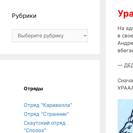
Ура
Рубрики
На ад
Рубрики
в сво
Андре
вбега
— ДЕД
Снача
УРААА
Отряды
Отряд "Каравелла"
Отряд "Странник"
Скаутский отряд
"Сполох"