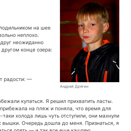
олодильником на шее
вольно неплохо.
 вдруг неожиданно
 другом конце озера:
т радости: —
Андрей Дрягин
бежали купаться. Я решил прихватить ласты.
прибежала на пляж и поняла, что время для
-таки холода лишь чуть отступили, они махнули
 вышки. Очередь дошла до меня. Признаться, я
еться опять — и так все еще кашляю.