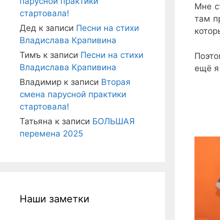
парусной практики
Мне с
стартовала!
там п
Дед
к записи
Песни на стихи
котор
Владислава Крапивина
Тимъ
к записи
Песни на стихи
Поэто
Владислава Крапивина
ещё я
Владимир
к записи
Вторая
смена парусной практики
стартовала!
Татьяна
к записи
БОЛЬШАЯ
перемена 2025
Наши заметки