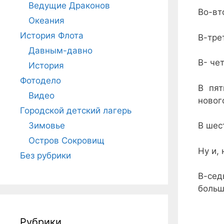
Ведущие Драконов
Во-вт
Океания
История Флота
В-тре
Давным-давно
В- че
История
Фотодело
В пят
Видео
новог
Городской детский лагерь
Зимовье
В шес
Остров Сокровищ
Ну и,
Без рубрики
В-сед
больш
Рубрики