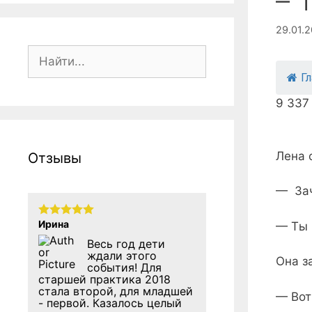
– 
29.01.
Поиск:
Г
9 337
Лена 
Отзывы
— Зач
Ирина
— Ты 
Весь год дети
ждали этого
Она з
события! Для
старшей практика 2018
стала второй, для младшей
— Вот
- первой. Казалось целый