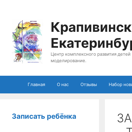
Перейти
к
содержимому
Крапивинск
Екатеринбу
Центр комплексного развития детей 
моделирование.
Главная
О нас
Отзывы
Набор нов
ЗА
Записать ребёнка