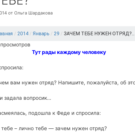
ТЕБЕ?
2014
от
Ольга Шардакова
лавная
/
2014
/
Январь
/
29
/
ЗАЧЕМ ТЕБЕ НУЖЕН ОТРЯД?...
 просмотров
Тут рады каждому человеку
спросила:
ем вам нужен отряд? Напишите, пожалуйста, об эт
и задала вопросик…
асмеялась, подошла к Феде и спросила:
 тебе – лично тебе — зачем нужен отряд?