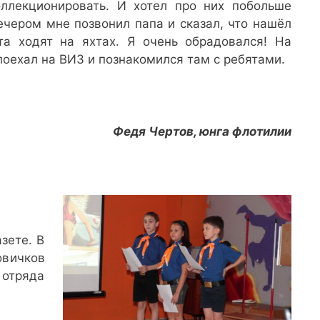
оллекционировать. И хотел про них побольше
вечером мне позвонил папа и сказал, что нашёл
ята ходят на яхтах. Я очень обрадовался! На
оехал на ВИЗ и познакомился там с ребятами.
Федя Чертов, юнга флотилии
зете. В
овичков
 отряда