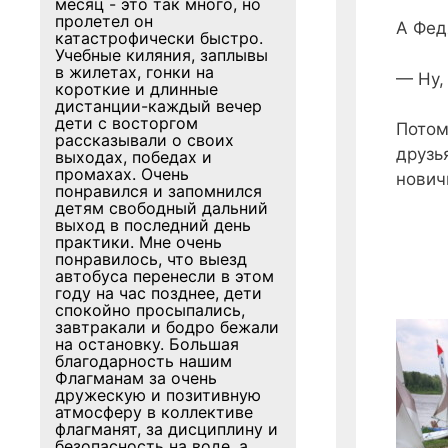
месяц - это так много, но
пролетел он
А Фед
катастрофически быстро.
Учебные киляния, заплывы
в жилетах, гонки на
— Ну,
короткие и длинные
дистанции-каждый вечер
дети с восторгом
Потом
рассказывали о своих
друзь
выходах, победах и
промахах. Очень
нович
понравился и запомнился
детям свободный дальний
выход в последний день
практики. Мне очень
понравилось, что выезд
автобуса перенесли в этом
году на час позднее, дети
спокойно просыпались,
завтракали и бодро бежали
на остановку. Большая
благодарность нашим
Флагманам за очень
дружескую и позитивную
атмосферу в коллективе
флагманят, за дисциплину и
безопасность на воде, а