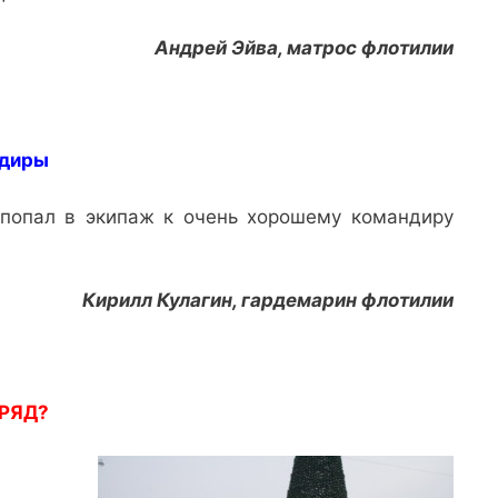
Андрей Эйва, матрос флотилии
ндиры
А попал в экипаж к очень хорошему командиру
Кирилл Кулагин, гардемарин флотилии
РЯД?