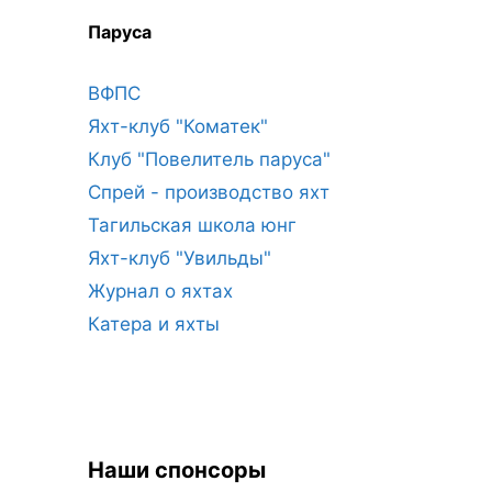
Паруса
ВФПС
Яхт-клуб "Коматек"
Клуб "Повелитель паруса"
Спрей - производство яхт
Тагильская школа юнг
Яхт-клуб "Увильды"
Журнал о яхтах
Катера и яхты
Наши спонсоры