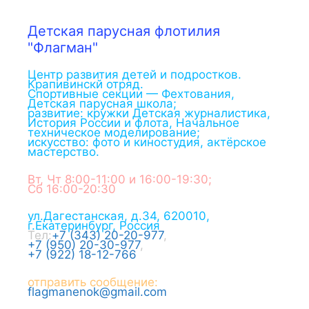
Детская парусная флотилия
"Флагман"
Центр развития детей и подростков.
Крапивинскй отряд.
Спортивные секции — Фехтования,
Детская парусная школа;
развитие: кружки Детская журналистика,
История России и флота, Начальное
техническое моделирование;
искусство: фото и киностудия, актёрское
мастерство.
Вт, Чт 8:00-11:00 и 16:00-19:30;
Сб 16:00-20:30
ул.Дагестанская, д.34
,
620010
,
г.
Екатеринбург
,
Россия
Тел:
+7 (343) 20-20-977
,
+7 (950) 20-30-977
,
+7 (922) 18-12-766
отправить сообщение:
flagmanenok@gmail.com