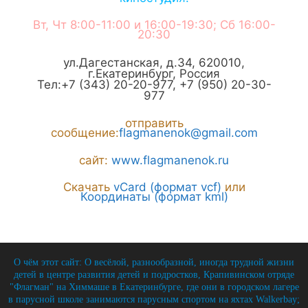
Вт, Чт 8:00-11:00 и 16:00-19:30; Сб 16:00-
20:30
ул.Дагестанская, д.34
,
620010
,
г.
Екатеринбург
,
Россия
Тел:
+7 (343) 20-20-977
,
+7 (950) 20-30-
977
отправить
сообщение:
flagmanenok@gmail.com
сайт:
www.flagmanenok.ru
Скачать
vCard (формат vcf)
или
Координаты (формат kml)
О чём этот сайт: О весёлой, разнообразной, иногда трудной жизни
детей в центре развития детей и подростков, Крапивинском отряде
"Флагман" на Химмаше в Екатеринбурге, где они в городском лагере
в парусной школе занимаются парусным спортом на яхтах Walkerbay;