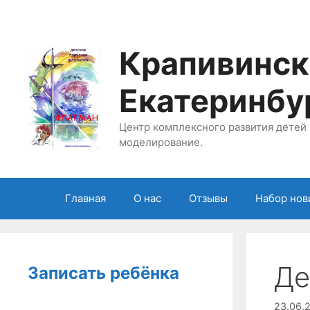
Перейти
к
содержимому
Крапивинск
Екатеринбу
Центр комплексного развития детей 
моделирование.
Главная
О нас
Отзывы
Набор нов
Де
Записать ребёнка
23.06.