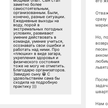
мощный опыт. Сын стал
его ж
заметно более
самостоятельным,
организованным. Были,
Отваж
конечно, разные ситуации.
сразу
Ежедневные выходы на
воду, порой в
марак
экстремальных погодных
условиях, развивают
умение действовать в
Но, п
команде, умение учиться,
возвр
осознавать свои ошибки и
песен
работать над ними. Про
«плюшки» в виде загара,
акком
укрепления здоровья и
любим
физического состояния
тоже не могу не отметить.
львят
Благодарю организаторов.
Завидую сыну 😁 С
удовольствием сама бы
После
сходила на подробную
задач
практику )))
шварт
Нам о