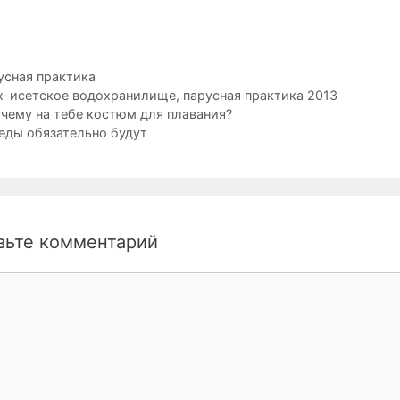
рики
усная практика
ки
х-исетское водохранилище
,
парусная практика 2013
ция
очему на тебе костюм для плавания?
еды обязательно будут
вьте комментарий
нтарий