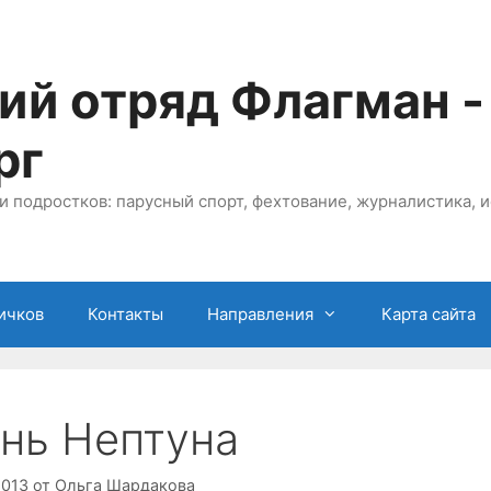
ий отряд Флагман -
рг
и подростков: парусный спорт, фехтование, журналистика, и
ичков
Контакты
Направления
Карта сайта
нь Нептуна
2013
от
Ольга Шардакова