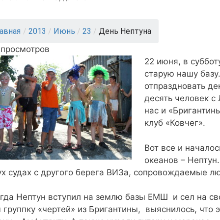
лавная
/
2013
/
Июнь
/
23
/
День Нептуна
 просмотров
22 июня, в суббот
старую нашу базу
отпраздновать де
десять человек с
нас и «Бригантин
клуб «Ковчег».
Вот все и начало
океанов – Нептун
ух судах с другого берега ВИЗа, сопровождаемые л
огда Нептун вступил на землю базы ЕМШ и сел на св
 группку «чертей» из Бригантины, выяснилось, что 