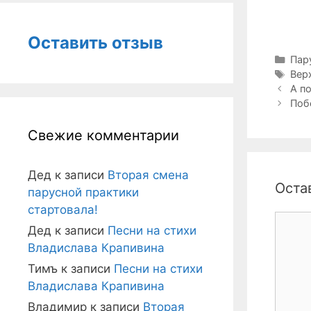
Оставить отзыв
Руб
Пар
Мет
Вер
Навига
А п
записи
Поб
Свежие комментарии
Дед
к записи
Вторая смена
Оста
парусной практики
стартовала!
Комме
Дед
к записи
Песни на стихи
Владислава Крапивина
Тимъ
к записи
Песни на стихи
Владислава Крапивина
Владимир
к записи
Вторая