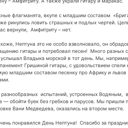
ену – Амфитриту. А также украли гитару и маракас.
ные флагманята, вкупе с младшим составом «Бриган
 же ринулись ловить страшных и подлых чертей. Цель
ас вернули, Амфитриту – нет.
охоже, Нептуна это не особо взволновало, он обрадо
ащению гитары и потребовал песен! Много разных 
 услышал Владыка морской в тот день. Мы, наприме
панемент Гришиной гитары, с удовольствием спели 
ую младшим составом песенку про Африку и львов 
ами.
 разнообразных испытаний, устроенных Водяным, в
а — обойти буек без гребков и парусов. Мы пришли 
овке Вани Медведева, оказались на втором месте.
чень понравился День Нептуна! Спасибо за праздник