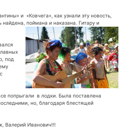
тины» и «Ковчега», как узнали эту новость,
 найдена, поймана и наказана. Гитару и
вался
славных
р, под
ему
с
се попрыгали в лодки. Была поставлена
последними, но, благодаря блестящей
, Валерий Иванович!!!