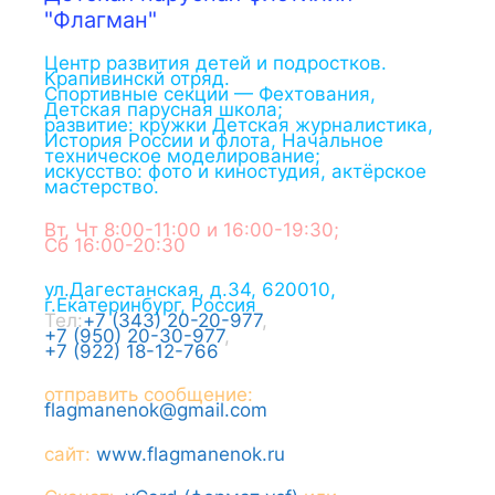
"Флагман"
Центр развития детей и подростков.
Крапивинскй отряд.
Спортивные секции — Фехтования,
Детская парусная школа;
развитие: кружки Детская журналистика,
История России и флота, Начальное
техническое моделирование;
искусство: фото и киностудия, актёрское
мастерство.
Вт, Чт 8:00-11:00 и 16:00-19:30;
Сб 16:00-20:30
ул.Дагестанская, д.34
,
620010
,
г.
Екатеринбург
,
Россия
Тел:
+7 (343) 20-20-977
,
+7 (950) 20-30-977
,
+7 (922) 18-12-766
отправить сообщение:
flagmanenok@gmail.com
сайт:
www.flagmanenok.ru