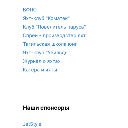
ВФПС
Яхт-клуб "Коматек"
Клуб "Повелитель паруса"
Спрей - производство яхт
Тагильская школа юнг
Яхт-клуб "Увильды"
Журнал о яхтах
Катера и яхты
Наши спонсоры
JetStyle