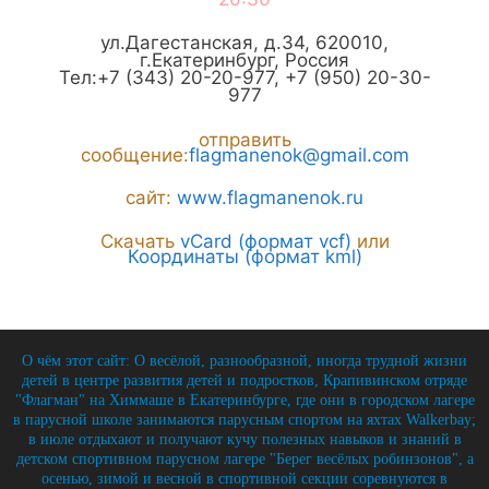
ул.Дагестанская, д.34
,
620010
,
г.
Екатеринбург
,
Россия
Тел:
+7 (343) 20-20-977
,
+7 (950) 20-30-
977
отправить
сообщение:
flagmanenok@gmail.com
сайт:
www.flagmanenok.ru
Скачать
vCard (формат vcf)
или
Координаты (формат kml)
О чём этот сайт: О весёлой, разнообразной, иногда трудной жизни
детей в центре развития детей и подростков, Крапивинском отряде
"Флагман" на Химмаше в Екатеринбурге, где они в городском лагере
в парусной школе занимаются парусным спортом на яхтах Walkerbay;
в июле отдыхают и получают кучу полезных навыков и знаний в
детском спортивном парусном лагере "Берег весёлых робинзонов", а
осенью, зимой и весной в спортивной секции соревнуются в