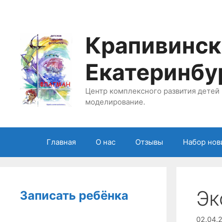
Перейти
к
содержимому
Крапивинск
Екатеринбу
Центр комплексного развития детей 
моделирование.
Главная
О нас
Отзывы
Набор нов
Эк
Записать ребёнка
02.04.