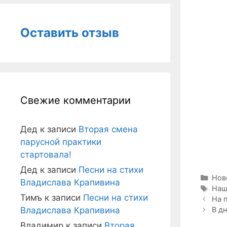
Оставить отзыв
Свежие комментарии
Дед
к записи
Вторая смена
парусной практики
стартовала!
Дед
к записи
Песни на стихи
Руб
Нов
Владислава Крапивина
Мет
Наш
Тимъ
к записи
Песни на стихи
Навига
На 
записи
Владислава Крапивина
В д
Владимир
к записи
Вторая