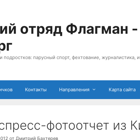
ий отряд Флагман -
рг
и подростков: парусный спорт, фехтование, журналистика, и
ичков
Контакты
Направления
Карта сайта
спресс-фотоотчет из 
2012
от
Дмитрий Бахтерев