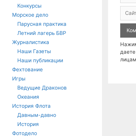
Конкурсы
Сайт
Морское дело
Парусная практика
Летний лагерь БВР
Журналистика
Нажим
Наши Газеты
даете
лицам
Наши публикации
Фехтование
Игры
Ведущие Драконов
Океания
История Флота
Давным-давно
История
Фотодело