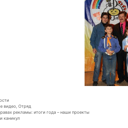
рики
ости
ки
е видео
,
Отряд
ция
правах рекламы: итоги года – наши проекты
ни каникул