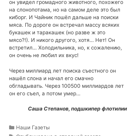
он увидел громадного животного, похожего
на слонопотама, но на самом деле это был
киборг. И Чайник пошёл дальше на поиски
мяса. По дороге он встречал массу всяких
букашек и таракашек (но разве ж это
мясо?!). И никого другого, хотя… Нет! Он
встретил… Холодильника, но, к сожалению,
он очень не любил их вкус!
Через миллиард лет поиска съестного он
нашёл слона и начал его смачно
обгладывать. Через 100500 миллиардов лет
он его съел, а потом умер…
Саша Степанов, подшкипер флотилии
Рубрики
Наши Газеты
Метки