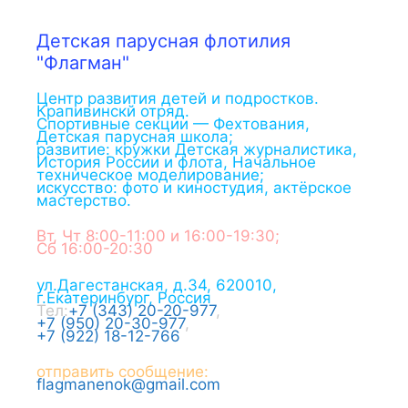
Детская парусная флотилия
"Флагман"
Центр развития детей и подростков.
Крапивинскй отряд.
Спортивные секции — Фехтования,
Детская парусная школа;
развитие: кружки Детская журналистика,
История России и флота, Начальное
техническое моделирование;
искусство: фото и киностудия, актёрское
мастерство.
Вт, Чт 8:00-11:00 и 16:00-19:30;
Сб 16:00-20:30
ул.Дагестанская, д.34
,
620010
,
г.
Екатеринбург
,
Россия
Тел:
+7 (343) 20-20-977
,
+7 (950) 20-30-977
,
+7 (922) 18-12-766
отправить сообщение:
flagmanenok@gmail.com