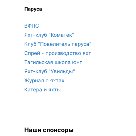
Паруса
ВФПС
Яхт-клуб "Коматек"
Клуб "Повелитель паруса"
Спрей - производство яхт
Тагильская школа юнг
Яхт-клуб "Увильды"
Журнал о яхтах
Катера и яхты
Наши спонсоры