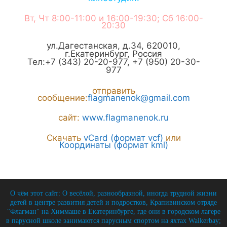
Вт, Чт 8:00-11:00 и 16:00-19:30; Сб 16:00-
20:30
ул.Дагестанская, д.34
,
620010
,
г.
Екатеринбург
,
Россия
Тел:
+7 (343) 20-20-977
,
+7 (950) 20-30-
977
отправить
сообщение:
flagmanenok@gmail.com
сайт:
www.flagmanenok.ru
Скачать
vCard (формат vcf)
или
Координаты (формат kml)
О чём этот сайт: О весёлой, разнообразной, иногда трудной жизни
детей в центре развития детей и подростков, Крапивинском отряде
"Флагман" на Химмаше в Екатеринбурге, где они в городском лагере
в парусной школе занимаются парусным спортом на яхтах Walkerbay;