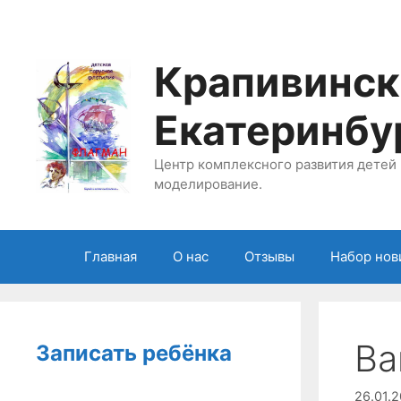
Перейти
к
содержимому
Крапивинск
Екатеринбу
Центр комплексного развития детей 
моделирование.
Главная
О нас
Отзывы
Набор нов
Ва
Записать ребёнка
26.01.2