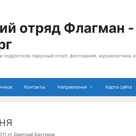
ий отряд Флагман -
рг
и подростков: парусный спорт, фехтование, журналистика, и
ичков
Контакты
Направления
Карта сайта
ня
011
от
Дмитрий Бахтерев