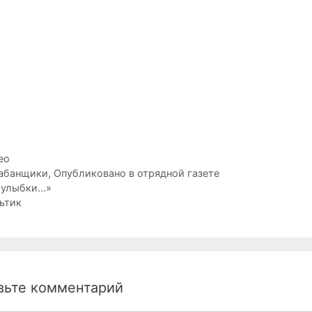
рики
ео
ки
абанщики
,
Опубликовано в отрядной газете
ция
 улыбки…»
ьтик
вьте комментарий