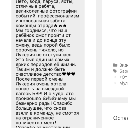
Лето, вода, паруса, яхты,
отличные ребята,
великолепные фотографии
событий, профессионализм
и колосальная забота
команды отряда🔥🔥🔥
Мы гордимся, что наш
ребёнок смог пройти от
начала и до конца эту
смену, ведь порой было
оооочень тяжело, но
Лукерия не отступилась.
Это был один из самых
ярких периодов её жизни.
Руб
Вид
Таким и должно быть
Мет
Бар
счастливое детство❤❤❤
Навига
«От
После первой смены
записи
Мул
Лукерия очень хотела
попасть на выездной
лагерь БВР! И о чудо, это
произошло 👍👍👍чему мы
безмерно рады! Спасибо
большущее, что снова
взяли в команду, не смотря
Оста
на ограниченное
количество мест!
Спасибо за инструкции,