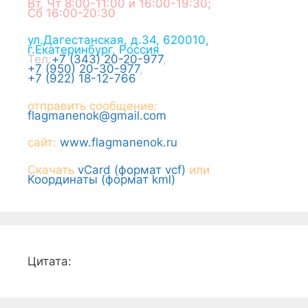
Вт, Чт 8:00-11:00 и 16:00-19:30;
Сб 16:00-20:30
ул.Дагестанская, д.34
,
620010
,
г.
Екатеринбург
,
Россия
Тел:
+7 (343) 20-20-977
,
+7 (950) 20-30-977
,
+7 (922) 18-12-766
отправить сообщение:
flagmanenok@gmail.com
сайт:
www.flagmanenok.ru
Скачать
vCard (формат vcf)
или
Координаты (формат kml)
Цитата: