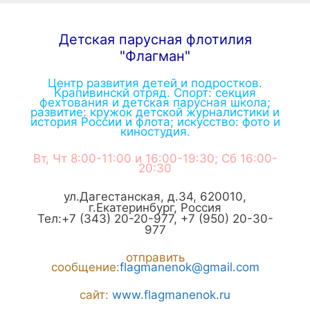
Детская парусная флотилия
"Флагман"
Центр развития детей и подростков.
Крапивинскй отряд. Спорт: секция
фехтования и детская парусная школа;
развитие: кружок детской журналистики и
история России и флота; искусство: фото и
киностудия.
Вт, Чт 8:00-11:00 и 16:00-19:30; Сб 16:00-
20:30
ул.Дагестанская, д.34
,
620010
,
г.
Екатеринбург
,
Россия
Тел:
+7 (343) 20-20-977
,
+7 (950) 20-30-
977
отправить
сообщение:
flagmanenok@gmail.com
сайт:
www.flagmanenok.ru