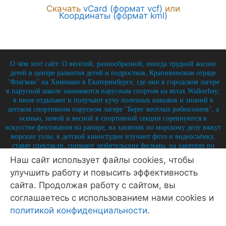
Скачать
vCard (формат vcf)
или
Координаты (формат kml)
О чём этот сайт: О весёлой, разнообразной, иногда трудной жизни
детей в центре развития детей и подростков, Крапивинском отряде
"Флагман" на Химмаше в Екатеринбурге, где они в городском лагере
в парусной школе занимаются парусным спортом на яхтах Walkerbay;
в июле отдыхают и получают кучу полезных навыков и знаний в
детском спортивном парусном лагере "Берег весёлых робинзонов", а
осенью, зимой и весной в спортивной секции соревнуются в
искусстве фехтования на рапире, на занятиях по морскому делу вяжут
морские узлы, в детской киностудии изучают фото и видеосъёмку,
ставят спектакли, снимают любительские фильмы, на занятиях по
истории углубляют свои знания по историю России и флота, и
Наш сайт использует файлы cookies, чтобы
круглый год на занятиях по детской журналистике практикуются в
улучшить работу и повысить эффективность
написании заметок, репортажей, интервью, выпуская стен-газету и
выкладывая лучшие материалы на отрядный сайт.
сайта. Продолжая работу с сайтом, вы
© 2026 Крапивинский отряд Флагман - детский центр
соглашаетесь с использованием нами cookies и
Екатеринбург
• Создано в
GeneratePress
политикой конфиденциальности
.