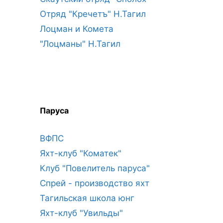
Отряд "Кречетъ" Н.Тагил
Лоцман и Комета
"Лоцманы" Н.Тагил
Паруса
ВФПС
Яхт-клуб "Коматек"
Клуб "Повелитель паруса"
Спрей - производство яхт
Тагильская школа юнг
Яхт-клуб "Увильды"