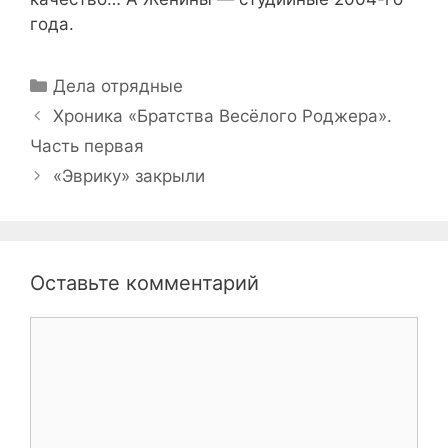
года.
Рубрики
Дела отрядные
Навигация
Хроника «Братства Весёлого Роджера».
записи
Часть первая
«Эврику» закрыли
Оставьте комментарий
Комментарий