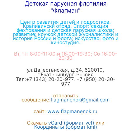
Детская парусная флотилия
"Флагман"
Центр развития детей и подростков.
Крапивинскй отряд. Спорт: секция
фехтования и детская парусная школа;
развитие: кружок детской журналистики и
история России и флота; искусство: фото и
киностудия.
Вт, Чт 8:00-11:00 и 16:00-19:30; Сб 16:00-
20:30
ул.Дагестанская, д.34
,
620010
,
г.
Екатеринбург
,
Россия
Тел:
+7 (343) 20-20-977
,
+7 (950) 20-30-
977
отправить
сообщение:
flagmanenok@gmail.com
сайт:
www.flagmanenok.ru
Скачать
vCard (формат vcf)
или
Координаты (формат kml)