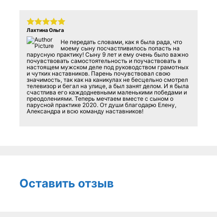
Лахтина Ольга
Не передать словами, как я была рада, что
моему сыну посчастливилось попасть на
парусную практику! Сыну 9 лет и ему очень было важно
почувствовать самостоятельность и поучаствовать в
настоящем мужском деле под руководством грамотных
и чутких наставников. Парень почувствовал свою
значимость, так как на каникулах не бесцельно смотрел
телевизор и бегал на улице, а был занят делом. И я была
счастлива его каждодневными маленькими победами и
преодолениями. Теперь мечтаем вместе с сыном о
парусной практике 2020. От души благодарю Елену,
Александра и всю команду наставников!
Оставить отзыв