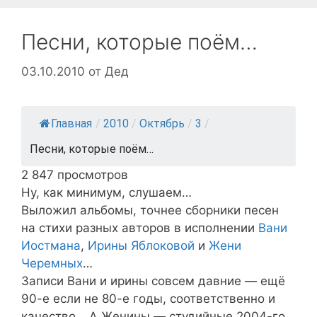
Песни, которые поём…
03.10.2010
от
Дед
Главная
/
2010
/
Октябрь
/
3
/
Песни, которые поём…
2 847 просмотров
Ну, как минимум, слушаем…
Выложил альбомы, точнее сборники песен
на стихи разных авторов в исполнении
Вани
Иостмана
,
Ирины Яблоковой
и
Жени
Черемных
…
Записи Вани и ирины совсем давние — ещё
90-е если не 80-е годы, соответственно и
качество… А Женины — студийные 2004-го