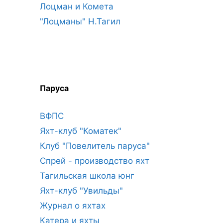
Лоцман и Комета
"Лоцманы" Н.Тагил
Паруса
ВФПС
Яхт-клуб "Коматек"
Клуб "Повелитель паруса"
Спрей - производство яхт
Тагильская школа юнг
Яхт-клуб "Увильды"
Журнал о яхтах
Катера и яхты