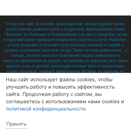
О чём этот сайт: О весёлой, разнообразной, иногда трудной жизни
детей в центре развития детей и подростков, Крапивинском отряде
"Флагман" на Химмаше в Екатеринбурге, где они в городском лагере
в парусной школе занимаются парусным спортом на яхтах Walkerbay;
в июле отдыхают и получают кучу полезных навыков и знаний в
детском спортивном парусном лагере "Берег весёлых робинзонов", а
осенью, зимой и весной в спортивной секции соревнуются в
искусстве фехтования на рапире, на занятиях по морскому делу вяжут
морские узлы, в детской киностудии изучают фото и видеосъёмку,
ставят спектакли, снимают любительские фильмы, на занятиях по
истории углубляют свои знания по историю России и флота, и
Наш сайт использует файлы cookies, чтобы
круглый год на занятиях по детской журналистике практикуются в
улучшить работу и повысить эффективность
написании заметок, репортажей, интервью, выпуская стен-газету и
выкладывая лучшие материалы на отрядный сайт.
сайта. Продолжая работу с сайтом, вы
© 2026 Крапивинский отряд Флагман - детский центр
соглашаетесь с использованием нами cookies и
Екатеринбург
• Создано в
GeneratePress
политикой конфиденциальности
.
Политика конфиденциальности
Принять