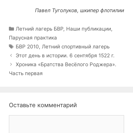
Павел Туголуков, шкипер флотилии
Рубрики
Летний лагерь БВР
,
Наши публикации
,
Парусная практика
Метки
БВР 2010
,
Летний спортивный лагерь
Навигация
Этот день в истории. 6 сентября 1522 г.
записи
Хроника «Братства Весёлого Роджера».
Часть первая
Оставьте комментарий
Комментарий