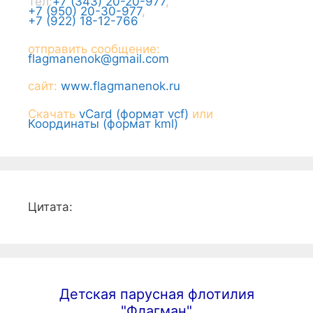
Тел:
+7 (343) 20-20-977
,
+7 (950) 20-30-977
,
+7 (922) 18-12-766
отправить сообщение:
flagmanenok@gmail.com
сайт:
www.flagmanenok.ru
Скачать
vCard (формат vcf)
или
Координаты (формат kml)
Цитата:
Детская парусная флотилия
"Флагман"