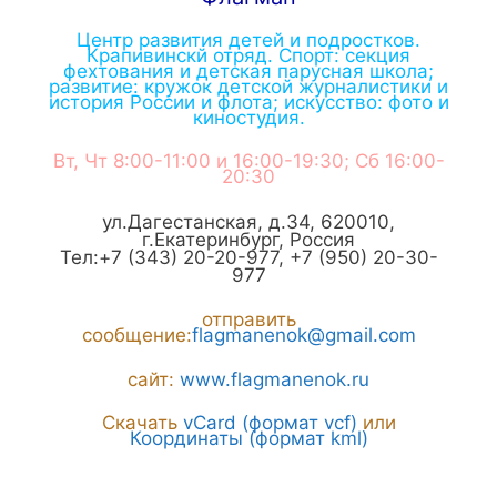
Центр развития детей и подростков.
Крапивинскй отряд. Спорт: секция
фехтования и детская парусная школа;
развитие: кружок детской журналистики и
история России и флота; искусство: фото и
киностудия.
Вт, Чт 8:00-11:00 и 16:00-19:30; Сб 16:00-
20:30
ул.Дагестанская, д.34
,
620010
,
г.
Екатеринбург
,
Россия
Тел:
+7 (343) 20-20-977
,
+7 (950) 20-30-
977
отправить
сообщение:
flagmanenok@gmail.com
сайт:
www.flagmanenok.ru
Скачать
vCard (формат vcf)
или
Координаты (формат kml)