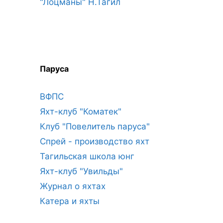
"Лоцманы" Н.Тагил
Паруса
ВФПС
Яхт-клуб "Коматек"
Клуб "Повелитель паруса"
Спрей - производство яхт
Тагильская школа юнг
Яхт-клуб "Увильды"
Журнал о яхтах
Катера и яхты