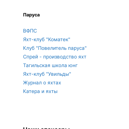
Паруса
ВФПС
Яхт-клуб "Коматек"
Клуб "Повелитель паруса"
Спрей - производство яхт
Тагильская школа юнг
Яхт-клуб "Увильды"
Журнал о яхтах
Катера и яхты