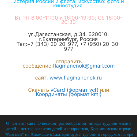
история России и флота; искусство: фото и
киностудия.
Вт, Чт 8:00-11:00 и 16:00-19:30; Сб 16:00-
20:30
ул.Дагестанская, д.34
,
620010
,
г.
Екатеринбург
,
Россия
Тел:
+7 (343) 20-20-977
,
+7 (950) 20-30-
977
отправить
сообщение:
flagmanenok@gmail.com
сайт:
www.flagmanenok.ru
Скачать
vCard (формат vcf)
или
Координаты (формат kml)
О чём этот сайт: О весёлой, разнообразной, иногда трудной жизни
детей в центре развития детей и подростков, Крапивинском отряде
"Флагман" на Химмаше в Екатеринбурге, где они в городском лагере