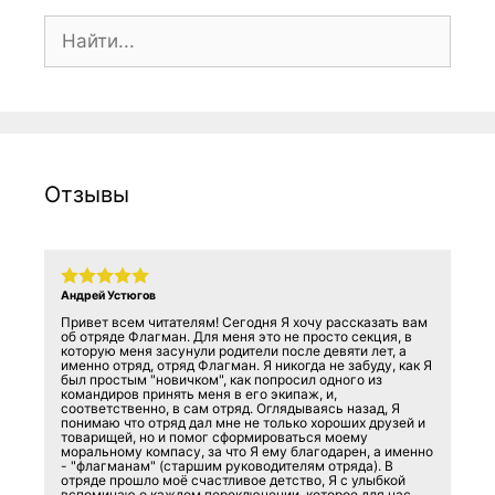
Поиск:
Отзывы
Андрей Устюгов
Привет всем читателям! Сегодня Я хочу рассказать вам
об отряде Флагман. Для меня это не просто секция, в
которую меня засунули родители после девяти лет, а
именно отряд, отряд Флагман. Я никогда не забуду, как Я
был простым "новичком", как попросил одного из
командиров принять меня в его экипаж, и,
соответственно, в сам отряд. Оглядываясь назад, Я
понимаю что отряд дал мне не только хороших друзей и
товарищей, но и помог сформироваться моему
моральному компасу, за что Я ему благодарен, а именно
- "флагманам" (старшим руководителям отряда). В
отряде прошло моё счастливое детство, Я с улыбкой
вспоминаю о каждом переключении, которое для нас