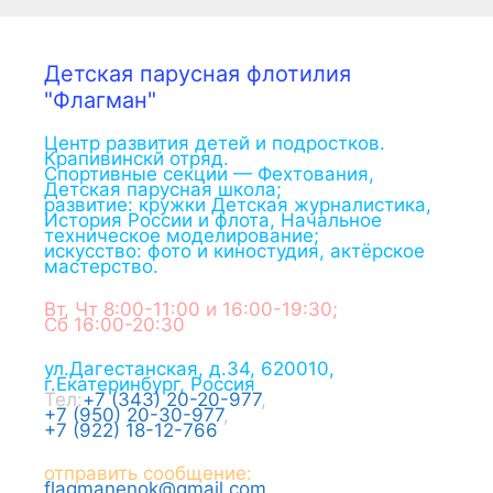
Детская парусная флотилия
"Флагман"
Центр развития детей и подростков.
Крапивинскй отряд.
Спортивные секции — Фехтования,
Детская парусная школа;
развитие: кружки Детская журналистика,
История России и флота, Начальное
техническое моделирование;
искусство: фото и киностудия, актёрское
мастерство.
Вт, Чт 8:00-11:00 и 16:00-19:30;
Сб 16:00-20:30
ул.Дагестанская, д.34
,
620010
,
г.
Екатеринбург
,
Россия
Тел:
+7 (343) 20-20-977
,
+7 (950) 20-30-977
,
+7 (922) 18-12-766
отправить сообщение:
flagmanenok@gmail.com