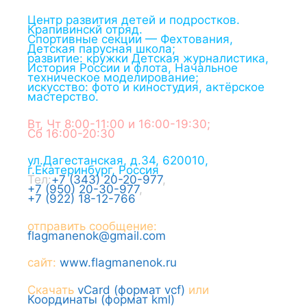
Центр развития детей и подростков.
Крапивинскй отряд.
Спортивные секции — Фехтования,
Детская парусная школа;
развитие: кружки Детская журналистика,
История России и флота, Начальное
техническое моделирование;
искусство: фото и киностудия, актёрское
мастерство.
Вт, Чт 8:00-11:00 и 16:00-19:30;
Сб 16:00-20:30
ул.Дагестанская, д.34
,
620010
,
г.
Екатеринбург
,
Россия
Тел:
+7 (343) 20-20-977
,
+7 (950) 20-30-977
,
+7 (922) 18-12-766
отправить сообщение:
flagmanenok@gmail.com
сайт:
www.flagmanenok.ru
Скачать
vCard (формат vcf)
или
Координаты (формат kml)