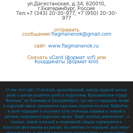
ул.Дагестанская, д.34
,
620010
,
г.
Екатеринбург
,
Россия
Тел:
+7 (343) 20-20-977
,
+7 (950) 20-30-
977
отправить
сообщение:
flagmanenok@gmail.com
сайт:
www.flagmanenok.ru
Скачать
vCard (формат vcf)
или
Координаты (формат kml)
О чём этот сайт: О весёлой, разнообразной, иногда трудной жизни
детей в центре развития детей и подростков, Крапивинском отряде
"Флагман" на Химмаше в Екатеринбурге, где они в городском лагере
в парусной школе занимаются парусным спортом на яхтах Walkerbay;
в июле отдыхают и получают кучу полезных навыков и знаний в
детском спортивном парусном лагере "Берег весёлых робинзонов", а
осенью, зимой и весной в спортивной секции соревнуются в
искусстве фехтования на рапире, на занятиях по морскому делу вяжут
морские узлы, в детской киностудии изучают фото и видеосъёмку,