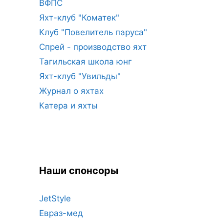
ВФПС
Яхт-клуб "Коматек"
Клуб "Повелитель паруса"
Спрей - производство яхт
Тагильская школа юнг
Яхт-клуб "Увильды"
Журнал о яхтах
Катера и яхты
Наши спонсоры
JetStyle
Евраз-мед