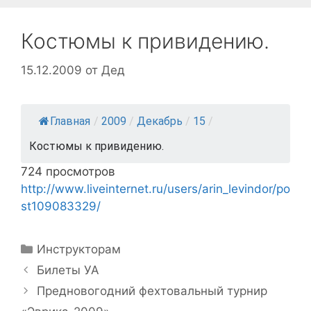
Костюмы к привидению.
15.12.2009
от
Дед
Главная
/
2009
/
Декабрь
/
15
/
Костюмы к привидению.
724 просмотров
http://www.liveinternet.ru/users/arin_levindor/po
st109083329/
Рубрики
Инструкторам
Навигация
Билеты УА
записи
Предновогодний фехтовальный турнир