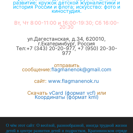
развитие: кружок детской журналистики и
история России и флота; искусство: фото и
киностудия.
Вт, Чт 8:00-11:00 и 16:00-19:30; Сб 16:00-
20:30
ул.Дагестанская, д.34
,
620010
,
г.
Екатеринбург
,
Россия
Тел:
+7 (343) 20-20-977
,
+7 (950) 20-30-
977
отправить
сообщение:
flagmanenok@gmail.com
сайт:
www.flagmanenok.ru
Скачать
vCard (формат vcf)
или
Координаты (формат kml)
О чём этот сайт: О весёлой, разнообразной, иногда трудной жизни
детей в центре развития детей и подростков, Крапивинском отряде