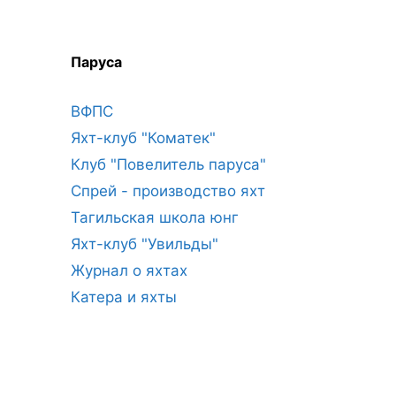
Паруса
ВФПС
Яхт-клуб "Коматек"
Клуб "Повелитель паруса"
Спрей - производство яхт
Тагильская школа юнг
Яхт-клуб "Увильды"
Журнал о яхтах
Катера и яхты