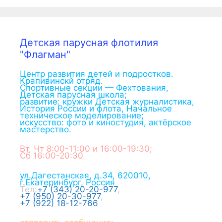
Детская парусная флотилия
"Флагман"
Центр развития детей и подростков.
Крапивинскй отряд.
Спортивные секции — Фехтования,
Детская парусная школа;
развитие: кружки Детская журналистика,
История России и флота, Начальное
техническое моделирование;
искусство: фото и киностудия, актёрское
мастерство.
Вт, Чт 8:00-11:00 и 16:00-19:30;
Сб 16:00-20:30
ул.Дагестанская, д.34
,
620010
,
г.
Екатеринбург
,
Россия
Тел:
+7 (343) 20-20-977
,
+7 (950) 20-30-977
,
+7 (922) 18-12-766