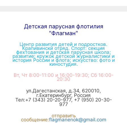
Детская парусная флотилия
"Флагман"
Центр развития детей и подростков.
Крапивинскй отряд. Спорт: секция
фехтования и детская парусная школа;
развитие: кружок детской журналистики и
история России и флота; искусство: фото и
киностудия.
Вт, Чт 8:00-11:00 и 16:00-19:30; Сб 16:00-
20:30
ул.Дагестанская, д.34
,
620010
,
г.
Екатеринбург
,
Россия
Тел:
+7 (343) 20-20-977
,
+7 (950) 20-30-
977
отправить
сообщение:
flagmanenok@gmail.com