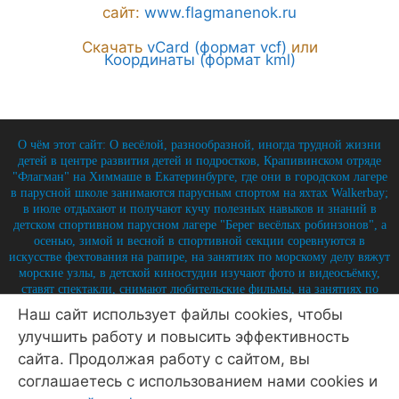
сайт:
www.flagmanenok.ru
Скачать
vCard (формат vcf)
или
Координаты (формат kml)
О чём этот сайт: О весёлой, разнообразной, иногда трудной жизни
детей в центре развития детей и подростков, Крапивинском отряде
"Флагман" на Химмаше в Екатеринбурге, где они в городском лагере
в парусной школе занимаются парусным спортом на яхтах Walkerbay;
в июле отдыхают и получают кучу полезных навыков и знаний в
детском спортивном парусном лагере "Берег весёлых робинзонов", а
осенью, зимой и весной в спортивной секции соревнуются в
искусстве фехтования на рапире, на занятиях по морскому делу вяжут
морские узлы, в детской киностудии изучают фото и видеосъёмку,
ставят спектакли, снимают любительские фильмы, на занятиях по
истории углубляют свои знания по историю России и флота, и
Наш сайт использует файлы cookies, чтобы
круглый год на занятиях по детской журналистике практикуются в
улучшить работу и повысить эффективность
написании заметок, репортажей, интервью, выпуская стен-газету и
выкладывая лучшие материалы на отрядный сайт.
сайта. Продолжая работу с сайтом, вы
© 2026 Крапивинский отряд Флагман - детский центр
соглашаетесь с использованием нами cookies и