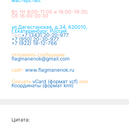
мастерство.
Вт, Чт 8:00-11:00 и 16:00-19:30;
Сб 16:00-20:30
ул.Дагестанская, д.34
,
620010
,
г.
Екатеринбург
,
Россия
Тел:
+7 (343) 20-20-977
,
+7 (950) 20-30-977
,
+7 (922) 18-12-766
отправить сообщение:
flagmanenok@gmail.com
сайт:
www.flagmanenok.ru
Скачать
vCard (формат vcf)
или
Координаты (формат kml)
Цитата: