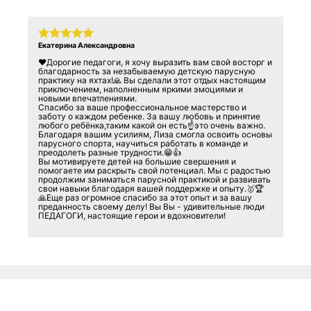
Екатерина Александровна
❤️Дорогие педагоги, я хочу выразить вам свой восторг и
благодарность за незабываемую детскую парусную
практику на яхтах!🙏 Вы сделали этот отдых настоящим
приключением, наполненным яркими эмоциями и
новыми впечатлениями.
Спасибо за ваше профессиональное мастерство и
заботу о каждом ребенке. За вашу любовь и принятие
любого ребёнка,таким какой он есть☝️это очень важно.
Благодаря вашим усилиям, Лиза смогла освоить основы
парусного спорта, научиться работать в команде и
преодолеть разные трудности.😁👍
Вы мотивируете детей на большие свершения и
помогаете им раскрыть свой потенциал. Мы с радостью
продолжим заниматься парусной практикой и развивать
свои навыки благодаря вашей поддержке и опыту.🥇🏆
🙏Еще раз огромное спасибо за этот опыт и за вашу
преданность своему делу! Вы Вы - удивительные люди
ПЕДАГОГИ, настоящие герои и вдохновители!