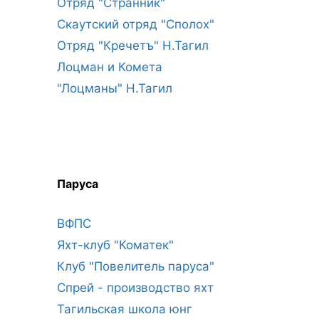
Отряд "Странник"
Скаутский отряд "Сполох"
Отряд "Кречетъ" Н.Тагил
Лоцман и Комета
"Лоцманы" Н.Тагил
Паруса
ВФПС
Яхт-клуб "Коматек"
Клуб "Повелитель паруса"
Спрей - производство яхт
Тагильская школа юнг