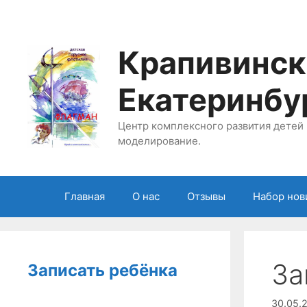
Перейти
к
содержимому
Крапивинск
Екатеринбу
Центр комплексного развития детей 
моделирование.
Главная
О нас
Отзывы
Набор нов
За
Записать ребёнка
30.05.