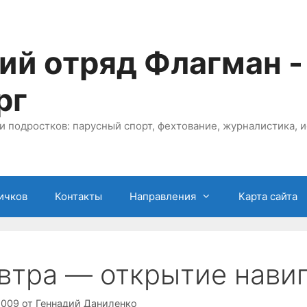
ий отряд Флагман -
рг
и подростков: парусный спорт, фехтование, журналистика, и
ичков
Контакты
Направления
Карта сайта
втра — открытие навиг
2009
от
Геннадий Даниленко