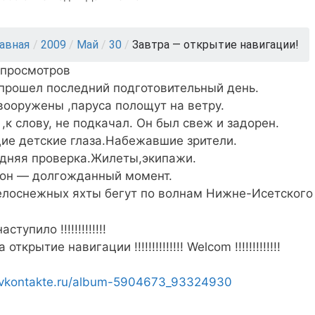
лавная
/
2009
/
Май
/
30
/
Завтра — открытие навигации!
 просмотров
 прошел последний подготовительный день.
вооружены ,паруса полощут на ветру.
 ,к слову, не подкачал. Он был свеж и задорен.
ие детские глаза.Набежавшие зрители.
дняя проверка.Жилеты,экипажи.
 он — долгожданный момент.
елоснежных яхты бегут по волнам Нижне-Исетского 
ступило !!!!!!!!!!!!!
открытие навигации !!!!!!!!!!!!!! Welcom !!!!!!!!!!!!!
//vkontakte.ru/album-5904673_93324930