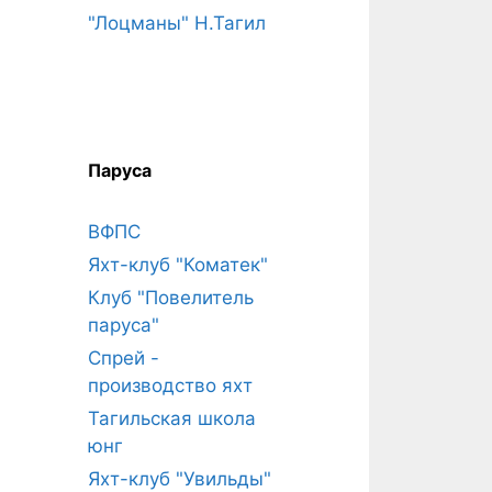
"Лоцманы" Н.Тагил
Паруса
ВФПС
Яхт-клуб "Коматек"
Клуб "Повелитель
паруса"
Спрей -
производство яхт
Тагильская школа
юнг
Яхт-клуб "Увильды"