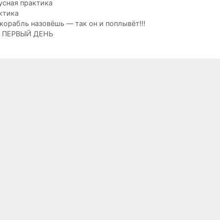
рики
усная практика
ки
ктика
ция
корабль назовёшь — так он и поплывёт!!!
 ПЕРВЫЙ ДЕНЬ