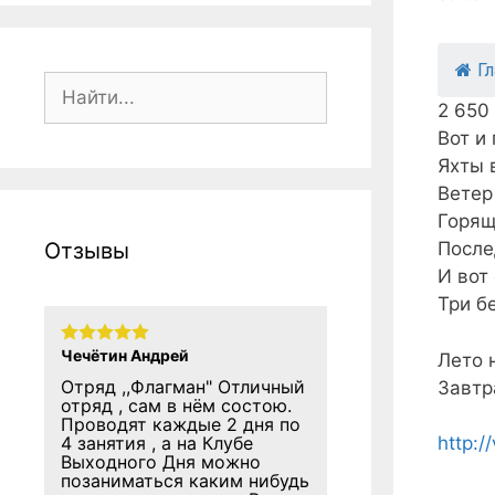
Г
Поиск:
2 650
Вот и
Яхты 
Ветер
Горящ
Отзывы
После
И вот
Три б
Чечётин Андрей
Лето на
Отряд ,,Флагман" Отличный
Завтра 
отряд , сам в нём состою.
Проводят каждые 2 дня по
4 занятия , а на Клубе
http:
Выходного Дня можно
позаниматься каким нибудь