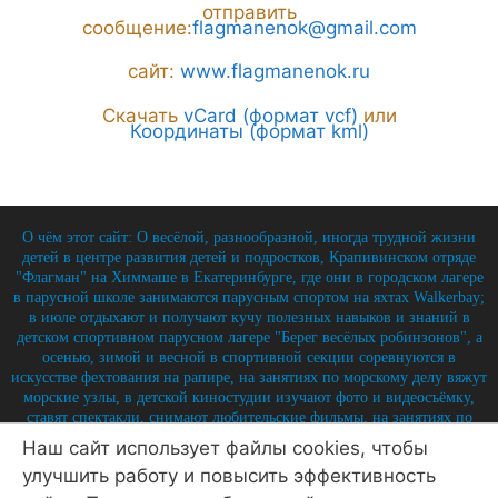
отправить
сообщение:
flagmanenok@gmail.com
сайт:
www.flagmanenok.ru
Скачать
vCard (формат vcf)
или
Координаты (формат kml)
О чём этот сайт: О весёлой, разнообразной, иногда трудной жизни
детей в центре развития детей и подростков, Крапивинском отряде
"Флагман" на Химмаше в Екатеринбурге, где они в городском лагере
в парусной школе занимаются парусным спортом на яхтах Walkerbay;
в июле отдыхают и получают кучу полезных навыков и знаний в
детском спортивном парусном лагере "Берег весёлых робинзонов", а
осенью, зимой и весной в спортивной секции соревнуются в
искусстве фехтования на рапире, на занятиях по морскому делу вяжут
морские узлы, в детской киностудии изучают фото и видеосъёмку,
ставят спектакли, снимают любительские фильмы, на занятиях по
истории углубляют свои знания по историю России и флота, и
Наш сайт использует файлы cookies, чтобы
круглый год на занятиях по детской журналистике практикуются в
улучшить работу и повысить эффективность
написании заметок, репортажей, интервью, выпуская стен-газету и
выкладывая лучшие материалы на отрядный сайт.