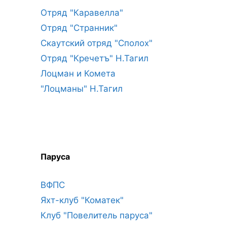
Отряд "Каравелла"
Отряд "Странник"
Скаутский отряд "Сполох"
Отряд "Кречетъ" Н.Тагил
Лоцман и Комета
"Лоцманы" Н.Тагил
Паруса
ВФПС
Яхт-клуб "Коматек"
Клуб "Повелитель паруса"