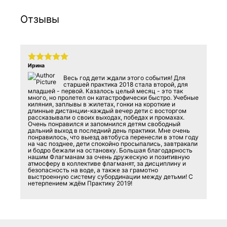
Отзывы
Ирина
Весь год дети ждали этого события! Для
старшей практика 2018 стала второй, для
младшей - первой. Казалось целый месяц - это так
много, но пролетел он катастрофически быстро. Учебные
киляния, заплывы в жилетах, гонки на короткие и
длинные дистанции-каждый вечер дети с восторгом
рассказывали о своих выходах, победах и промахах.
Очень понравился и запомнился детям свободный
дальний выход в последний день практики. Мне очень
понравилось, что выезд автобуса перенесли в этом году
на час позднее, дети спокойно просыпались, завтракали
и бодро бежали на остановку. Большая благодарность
нашим Флагманам за очень дружескую и позитивную
атмосферу в коллективе флагманят, за дисциплину и
безопасность на воде, а также за грамотно
выстроенную систему субординации между детьми! С
нетерпением ждём Практику 2019!