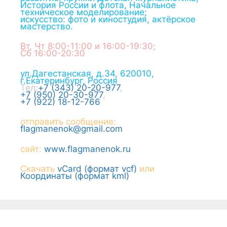
История России и флота, Начальное
техническое моделирование;
искусство: фото и киностудия, актёрское
мастерство.
Вт, Чт 8:00-11:00 и 16:00-19:30;
Сб 16:00-20:30
ул.Дагестанская, д.34
,
620010
,
г.
Екатеринбург
,
Россия
Тел:
+7 (343) 20-20-977
,
+7 (950) 20-30-977
,
+7 (922) 18-12-766
отправить сообщение:
flagmanenok@gmail.com
сайт:
www.flagmanenok.ru
Скачать
vCard (формат vcf)
или
Координаты (формат kml)