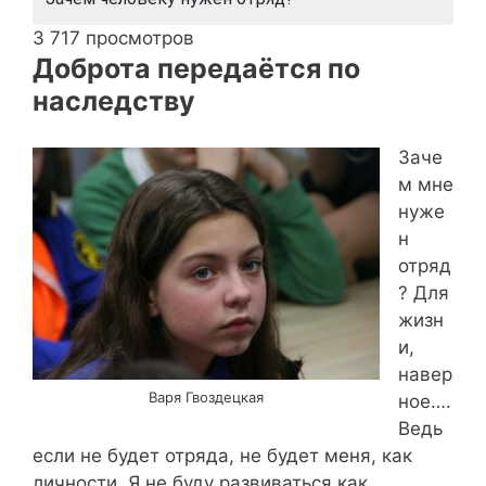
3 717 просмотров
Доброта передаётся по
наследству
Заче
м мне
нуже
н
отряд
? Для
жизн
и,
навер
Варя Гвоздецкая
ное….
Ведь
если не будет отряда, не будет меня, как
личности. Я не буду развиваться как