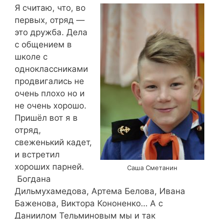
Я считаю, что, во
первых, отряд —
это дружба. Дела
с общением в
школе с
одноклассниками
продвигались не
очень плохо но и
не очень хорошо.
Пришёл вот я в
отряд,
свеженький кадет,
и встретил
хороших парней.
Саша Сметанин
Богдана
Дильмухамедова, Артема Белова, Ивана
Баженова, Виктора Кононенко… А с
Даниилом Тельминовым мы и так