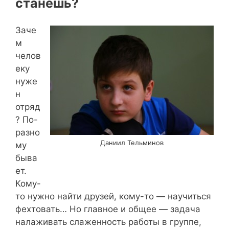
станешь?
Заче
м
челов
еку
нуже
н
отряд
? По-
разно
Даниил Тельминов
му
быва
ет.
Кому-
то нужно найти друзей, кому-то — научиться
фехтовать… Но главное и общее — задача
налаживать слаженность работы в группе,