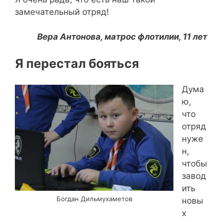
замечательный отряд!
Вера Антонова, матрос флотилии, 11 лет
Я перестал бояться
Дума
ю,
что
отряд
нуже
н,
чтобы
завод
ить
Богдан Дильмухаметов
новы
х