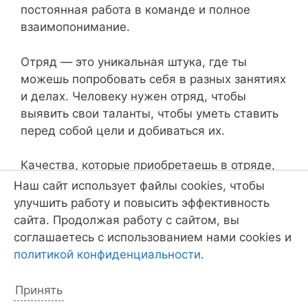
постоянная работа в команде и полное
взаимопонимание.
Отряд — это уникальная штука, где ты
можешь попробовать себя в разных занятиях
и делах. Человеку нужен отряд, чтобы
выявить свои таланты, чтобы уметь ставить
перед собой цели и добиваться их.
Качества, которые приобретаешь в отряде,
обязательно пригодятся в будущем.
Наш сайт использует файлы cookies, чтобы
улучшить работу и повысить эффективность
А может быть, ты после отряда вообще
сайта. Продолжая работу с сайтом, вы
решишь стать журналистом, как знать?
соглашаетесь с использованием нами cookies и
политикой конфиденциальности
.
Даниил Тельминов, мичман флотилии, 12 лет
Принять
Сначала-то я просто на