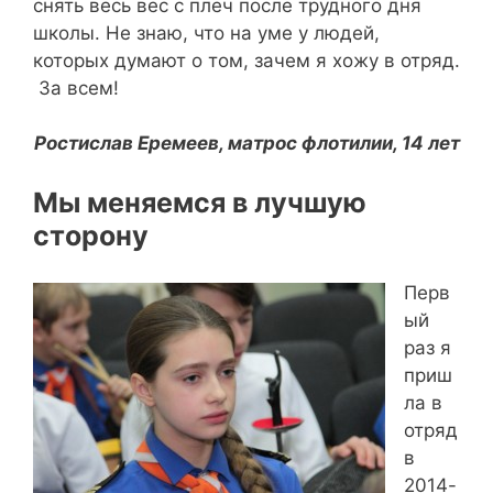
снять весь вес с плеч после трудного дня
школы. Не знаю, что на уме у людей,
которых думают о том, зачем я хожу в отряд.
За всем!
Ростислав Еремеев, матрос флотилии, 14 лет
Мы меняемся в лучшую
сторону
Перв
ый
раз я
приш
ла в
отряд
в
2014-