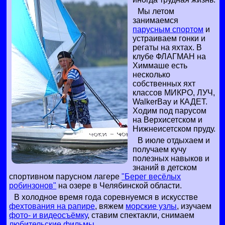
Мы летом
занимаемся
парусным спортом
и
устраиваем гонки и
регаты на яхтах. В
клубе ФЛАГМАН на
Химмаше есть
несколько
собственных яхт
классов МИКРО, ЛУЧ,
WalkerBay и КАДЕТ.
Ходим под парусом
на Верхисетском и
Нижнеисетском пруду.
В июле отдыхаем и
получаем кучу
полезных навыков и
знаний в детском
спортивном парусном лагере
"Берег весёлых
робинзонов"
на озере в Челябинской области.
В холодное время года соревнуемся в искусстве
фехтования на рапире
, вяжем
морские узлы
, изучаем
фото- и видеосъёмку
, ставим спектакли, снимаем
любительские фильмы
.